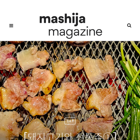
Eat
[돼지고기와 전통주①]