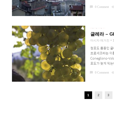
chat_bubble
0 Comment
visibil
,
,
,
GRAPES
LEARN
PRODUCERS
REGIONS
글레라 – Gl
마시자 매거진
청포도 품종인 글
프로세코라는 이름으
Conegliano-
포도가 늦게 익는다
chat_bubble
0 Comment
visibil
1
2
3