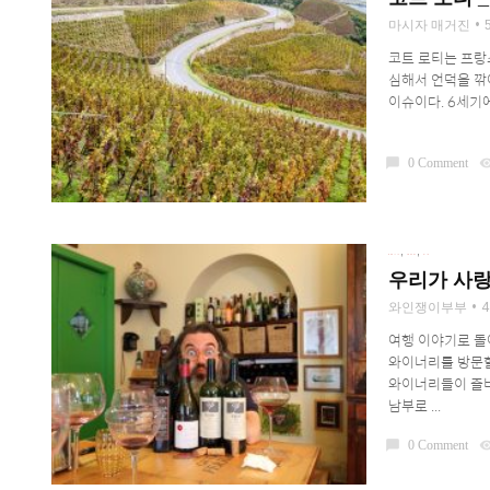
마시자 매거진
코트 로티는 프랑
심해서 언덕을 깎
이슈이다. 6세기에
chat_bubble
0 Comment
visibil
,
,
REGIONS
TRAVEL
WINE
우리가 사랑
와인쟁이부부
4
여행 이야기로 돌
와이너리를 방문할
와이너리들이 즐비
남부로 ...
chat_bubble
0 Comment
visibil