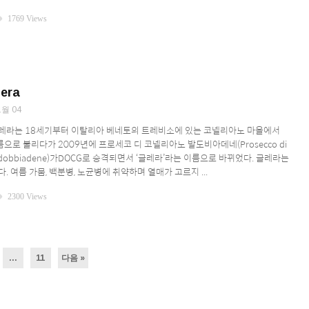
ity
1769 Views
era
1월 04
레라는 18세기부터 이탈리아 베네토의 트레비소에 있는 코넬리아노 마을에서
로 불리다가 2009년에 프로세코 디 코넬리아노 발도비아데네(Prosecco di
Valdobbiadene)가DOCG로 승격되면서 ‘글레라’라는 이름으로 바뀌었다. 글레라는
. 여름 가뭄, 백분병, 노균병에 취약하며 열매가 고르지 ...
ity
2300 Views
…
11
다음 »