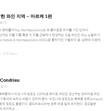
한 와인 지역 – 마르케 1편
월 01
몬테풀치아노 Montepulciano는 꽤 흥미로운 위치를 가진 단어다.
단어는 마을 이름 혹은 이 마을 근방에서 탄생하는 고급 와인인 비노 노빌레 디
 Nobile di Montepulciano DOCG로 통하지만, 이탈리아 중–남부의 마르케
ity
1725 Views
ondrieu
1월 25
북부론에서 비오니에 청포도 100%로 화이트 와인만 생산하는 프리미엄 와인
기후대에 속하고 바람이 강하게 분다. 비오니에 청포도는 북부론 앙퓌(Ampuis)
토착 청포도 품종이다. 콩드리유AOP는 앙퓌 바로 밑에 위치한다. 포도밭은
 위치하고 ...