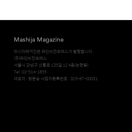
Mashija Magazine
마시자매거진은 와인비전프레스가 발행합니다.
(주)와인비전프레스
서울시 강남구 선릉로 135길 12 4층(논현동)
Tel. 02-514-1855
대표자 : 방문송 사업자등록번호 : 325-87-00031