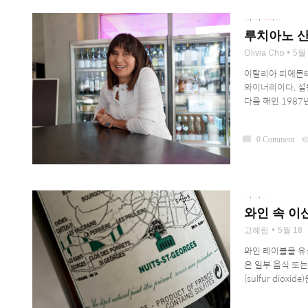
,
,
,
DRINK
LEARN
PRODUCERS
WINE
루치아노 산
Olivia Cho
5월 
이탈리아 피에몬테
와이너리이다. 설
다음 해인 1987
chat_bubble
0 Comment
visibil
,
,
DRINK
LEARN
WINE
와인 속 이
고혜림
5월 18
와인 레이블을 유심히
은 일부 음식 또
(sulfur dio