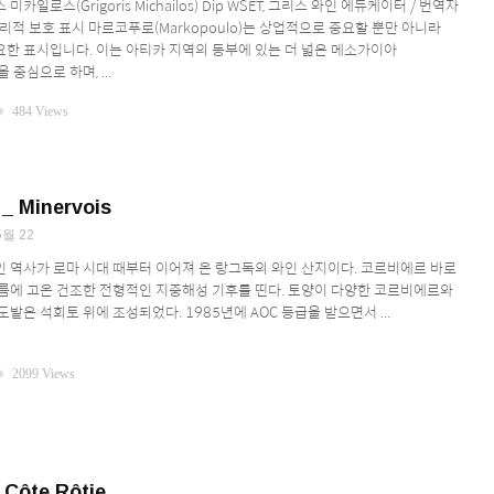
카일로스(Grigoris Michailos) Dip WSET, 그리스 와인 에듀케이터 / 번역자
on 지리적 보호 표시 마르코푸로(Markopoulo)는 상업적으로 중요할 뿐만 아니라
한 표시입니다. 이는 아티카 지역의 동부에 있는 더 넓은 메소가이아
역을 중심으로 하며, ...
ity
484 Views
Minervois
5월 22
 역사가 로마 시대 때부터 이어져 온 랑그독의 와인 산지이다. 코르비에르 바로
름에 고온 건조한 전형적인 지중해성 기후를 띤다. 토양이 다양한 코르비에르와
밭은 석회토 위에 조성되었다. 1985년에 AOC 등급을 받으면서 ...
ity
2099 Views
Côte Rôtie