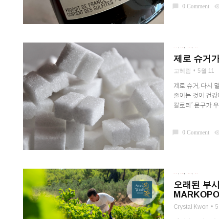
chat_bubble
0 Comment
visibil
,
,
,
DRINK
LEARN
SPIRITS
WINE
제로 슈거가
고혜림
5월 11
제로 슈거, 다시
줄이는 것이 건강에
칼로리’ 문구가 우
chat_bubble
0 Comment
visibil
,
,
,
DRINK
LEARN
REGIONS
WINE
오래된 부시 
MARKOPO
Crystal Kwon
5