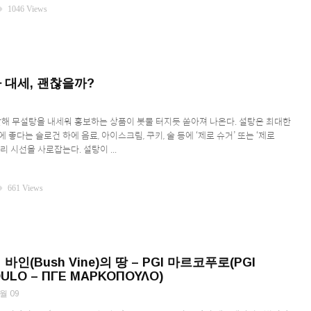
ity
1046 Views
 대세, 괜찮을까?
 말해 무설탕을 내세워 홍보하는 상품이 봇물 터지듯 쏟아져 나온다. 설탕은 최대한
 좋다는 슬로건 하에 음료, 아이스크림, 쿠키, 술 등에 ‘제로 슈거’ 또는 ‘제로
리 시선을 사로잡는다. 설탕이 ...
ity
661 Views
바인(Bush Vine)의 땅 – PGI 마르코푸로(PGI
ULO – ΠΓΕ ΜΑΡΚΟΠΟΥΛΟ)
월 09