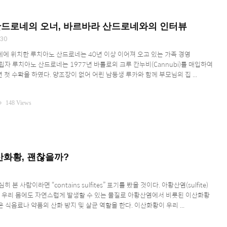
드로네의 오너, 바르바라 산드로네와의 인터뷰
30
에 위치한 루치아노 산드로네는 40년 이상 이어져 오고 있는 가족 경영
립자 루치아노 산드로네는 1977년 바롤로의 크루 칸누비(Cannubi)를 매입하여
년 첫 수확을 하였다. 양조장이 없어 어린 남동생 루카와 함께 부모님의 집 ...
ity
148 Views
산화황, 괜찮을까?
 본 사람이라면 “contains sulfites” 표기를 봤을 것이다. 아황산염(sulfite)
는 우리 몸에도 자연스럽게 발생할 수 있는 물질로 아황산염에서 비롯된 이산화황
xide)은 식음료나 약품의 산화 방지 및 살균 역할을 한다. 이산화황이 우리 ...