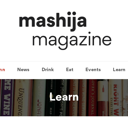
mn
News
Drink
Eat
Events
Learn
Learn