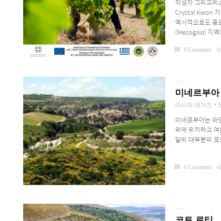
작성자 그리고리스 미
Crystal Kw
역사적으로도 중요
(Mesogaia) 지
chat_bubble
0 Comment
visibil
,
LEARN
REGIONS
미네르부아 _ 
마시자 매거진
미네르부아는 와인
위에 위치하고 여
달리 대부분의 포도
chat_bubble
0 Comment
visibil
,
LEARN
REGIONS
코트 로티 _ 