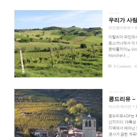
,
,
REGIONS
TRAVEL
WINE
우리가 사랑
와인쟁이부부
4
이탈리아 와인에서 
토스카나에서 이 
몬테풀치아노 Vino
Marche나, ...
chat_bubble
0 Comment
visibil
,
,
,
GRAPES
LEARN
PRODUCERS
REGIONS
콩드리유 – C
마시자 매거진
콩드리유AOP는 
산지이다. 대륙성 
지역에서 태어난 
경사가 급한 계곡에