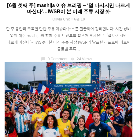
[6월 셋째 주] mashija 이슈 브리핑 – ‘덜 마시지만 다르게
마신다’…IWSR이 본 미래 주류 시장 外
Olivia Cho
6월 19
한 주 동안의 주목할 만한 주류 이슈와 뉴스를 깔끔하게 정리합니다. 시간 낭비
없이 매주 mashija와 함께 주류 트렌드를 발견해 보세요! 1. ‘덜 마시지만
다르게 마신다’…IWSR이 본 미래 주류 시장 IWSR가 발표한 리포트에 따르면
글로벌 주류 ...
chat_bubble
0 Comment
visibility
24 Views