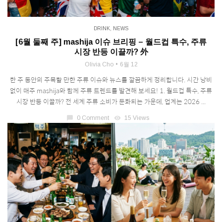
DRINK
,
NEWS
[6월 둘째 주] mashija 이슈 브리핑 – 월드컵 특수, 주류
시장 반등 이끌까? 外
Olivia Cho
6월 12
한 주 동안의 주목할 만한 주류 이슈와 뉴스를 깔끔하게 정리합니다. 시간 낭비
없이 매주 mashija와 함께 주류 트렌드를 발견해 보세요! 1. 월드컵 특수, 주류
시장 반등 이끌까? 전 세계 주류 소비가 둔화되는 가운데, 업계는 2026 ...
chat_bubble
0 Comment
visibility
15 Views