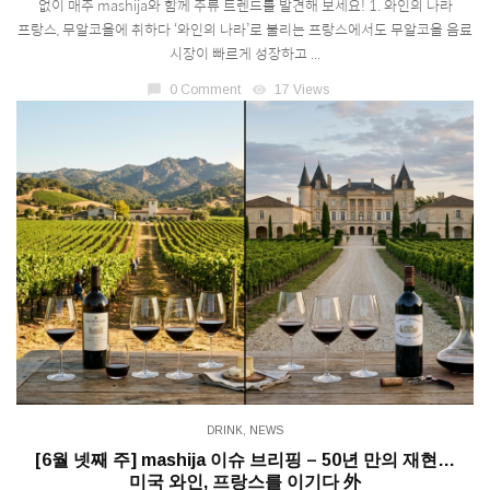
없이 매주 mashija와 함께 주류 트렌드를 발견해 보세요! 1. 와인의 나라
프랑스, 무알코올에 취하다 ‘와인의 나라’로 불리는 프랑스에서도 무알코올 음료
시장이 빠르게 성장하고 ...
chat_bubble
0 Comment
visibility
17 Views
DRINK
,
NEWS
[6월 넷째 주] mashija 이슈 브리핑 – 50년 만의 재현…
미국 와인, 프랑스를 이기다 外