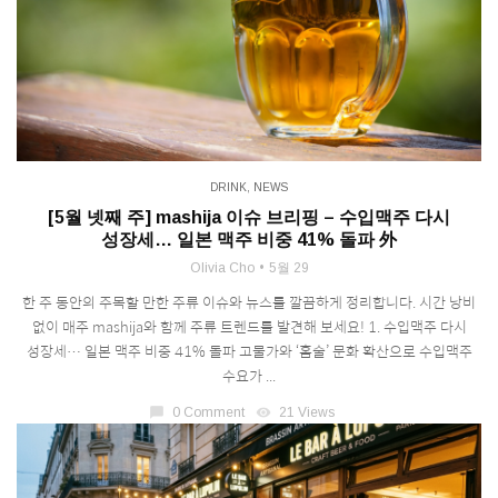
DRINK
,
NEWS
[5월 넷째 주] mashija 이슈 브리핑 – 수입맥주 다시
성장세… 일본 맥주 비중 41% 돌파 外
Olivia Cho
5월 29
한 주 동안의 주목할 만한 주류 이슈와 뉴스를 깔끔하게 정리합니다. 시간 낭비
없이 매주 mashija와 함께 주류 트렌드를 발견해 보세요! 1. 수입맥주 다시
성장세… 일본 맥주 비중 41% 돌파 고물가와 ‘홈술’ 문화 확산으로 수입맥주
수요가 ...
chat_bubble
0 Comment
visibility
21 Views