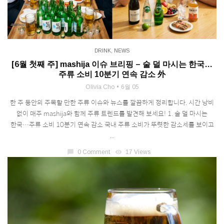
DRINK
,
NEWS
[6월 첫째 주] mashija 이슈 브리핑 – 술 덜 마시는 한국…
주류 소비 10분기 연속 감소 外
Olivia Cho
6월 05
한 주 동안의 주목할 만한 주류 이슈와 뉴스를 깔끔하게 정리합니다. 시간 낭비
없이 매주 mashija와 함께 주류 트렌드를 발견해 보세요! 1. 술 덜 마시는
한국…주류 소비 10분기 연속 감소 국내 주류 소비가 뚜렷한 감소세를 보이고
...
chat_bubble
0 Comment
visibility
17 Views