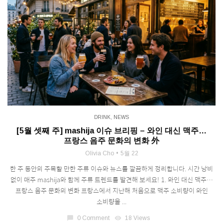
DRINK
,
NEWS
[5월 셋째 주] mashija 이슈 브리핑 – 와인 대신 맥주…
프랑스 음주 문화의 변화 外
Olivia Cho
5월 22
한 주 동안의 주목할 만한 주류 이슈와 뉴스를 깔끔하게 정리합니다. 시간 낭비
없이 매주 mashija와 함께 주류 트렌드를 발견해 보세요! 1. 와인 대신 맥주…
프랑스 음주 문화의 변화 프랑스에서 지난해 처음으로 맥주 소비량이 와인
소비량을 ...
chat_bubble
0 Comment
visibility
18 Views