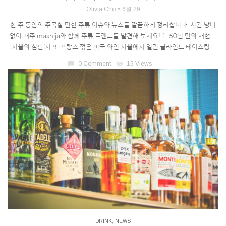
Olivia Cho
6월 29
한 주 동안의 주목할 만한 주류 이슈와 뉴스를 깔끔하게 정리합니다. 시간 낭비
없이 매주 mashija와 함께 주류 트렌드를 발견해 보세요! 1. 50년 만의 재현…
‘서울의 심판’서 또 프랑스 꺾은 미국 와인 서울에서 열린 블라인드 테이스팅 ...
chat_bubble
0 Comment
visibility
15 Views
DRINK
,
NEWS