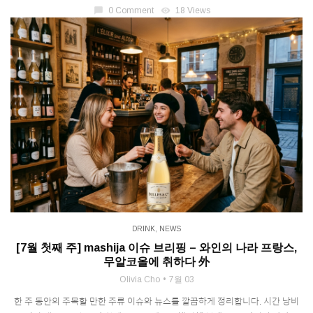
chat_bubble
0 Comment
visibility
18 Views
DRINK
,
NEWS
[7월 첫째 주] mashija 이슈 브리핑 – 와인의 나라 프랑스,
무알코올에 취하다 外
Olivia Cho
7월 03
한 주 동안의 주목할 만한 주류 이슈와 뉴스를 깔끔하게 정리합니다. 시간 낭비