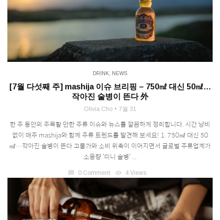
DRINK
,
NEWS
[7월 다섯째 주] mashija 이슈 브리핑 – 750㎖ 대신 50㎖…
작아진 술병이 뜬다 外
Olivia Cho
7월 31
한 주 동안의 주목할 만한 주류 이슈와 뉴스를 깔끔하게 정리합니다. 시간 낭비
없이 매주 mashija와 함께 주류 트렌드를 발견해 보세요! 1. 750㎖ 대신 50
㎖…작아진 술병이 뜬다 고물가와 소비 위축이 이어지면서 글로벌 주류업계가
소용량 ‘미니 술병’ ...
chat_bubble
0 Comment
visibility
4 Views