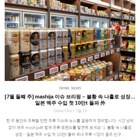
DRINK
,
NEWS
[7월 둘째 주] mashija 이슈 브리핑 – 불황 속 나홀로 성장…
일본 맥주 수입 첫 10만t 돌파 外
Olivia Cho
7월 10
한 주 동안의 주목할 만한 주류 이슈와 뉴스를 깔끔하게 정리합니다. 시간 낭비
없이 매주 mashija와 함께 주류 트렌드를 발견해 보세요! 1. 불황 속 나홀로
성장…일본 맥주 수입 첫 10만t 돌파 국내 주류 시장이 음주 인구 ...