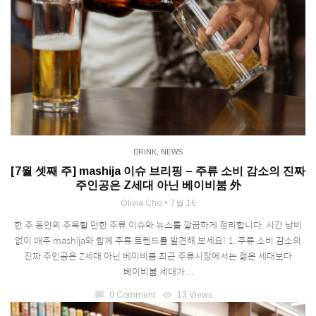
DRINK
,
NEWS
[7월 셋째 주] mashija 이슈 브리핑 – 주류 소비 감소의 진짜
주인공은 Z세대 아닌 베이비붐 外
Olivia Cho
7월 16
한 주 동안의 주목할 만한 주류 이슈와 뉴스를 깔끔하게 정리합니다. 시간 낭비
없이 매주 mashija와 함께 주류 트렌드를 발견해 보세요! 1. 주류 소비 감소의
진짜 주인공은 Z세대 아닌 베이비붐 최근 주류시장에서는 젊은 세대보다
베이비붐 세대가 ...
chat_bubble
0 Comment
visibility
13 Views