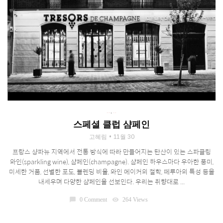
,
DRINK
WINE
스페셜 클럽 샴페인
고혜림
11월 30
프랑스 샹파뉴 지역에서 전통 방식에 따라 만들어지는 탄산이 있는 스파클링
와인(sparkling wine), 샴페인(champagne). 샴페인 하우스마다 우아한 풍미,
미세한 거품, 선별한 포도, 블렌딩 비율, 와인 메이커의 철학, 떼루아의 특성 등을
내세우며 다양한 샴페인을 선보인다. 우리는 취향대로 ...
chat_bubble
0 Comment
visibility
264 Views