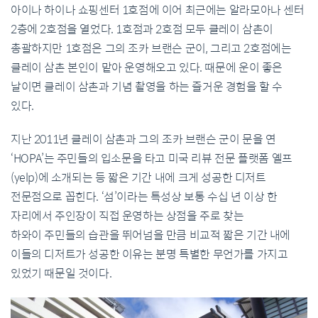
아이나
하이나
쇼핑센터
1
호점에
이어
최근에는
알라모아나
센터
2
층에
2
호점을
열었다
. 1
호점과
2
호점
모두
클레이
삼촌이
총괄하지만
1
호점은
그의
조카
브랜슨
군이
,
그리고
2
호점에는
클레이
삼촌
본인이
맡아
운영해오고
있다
.
때문에
운이
좋은
날이면
클레이
삼촌과
기념
촬영을
하는
즐거운
경험을
할
수
있다
.
지난
2011
년
클레이
삼촌과
그의
조카
브랜슨
군이
문을
연
‘HOPA’
는
주민들의
입소문을
타고
미국
리뷰
전문
플랫폼
옐프
(yelp)
에
소개되는
등
짧은
기간
내에
크게
성공한
디저트
전문점으로
꼽힌다
.
‘
섬
’
이라는
특성
상
보통
수
십
년
이상
한
자리에서
주인장이
직접
운영하는
상점을
주로
찾는
하와이
주민들의
습관을
뛰어넘을
만큼
비교적
짧은
기간
내에
이들의
디저트가
성공한
이유는
분명
특별한
무언가를
가지고
있었기
때문일
것이다
.