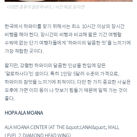
다양한 종류의 알로하사다. / 사진 제공: 임지연
한국에서
하와이를
찾기
위해서는
최소
10
시간
이상의
장시간
비행을
해야
한다
.
장시간의
비행과
비교해
짧은
기간
여행할
수밖에
없는
단기
여행자들에게
‘
하와이의
달콤한
맛
’
을
느끼기에
가장
적합한
곳이다
.
짧지만
,
강렬한
하와이의
달콤한
인상을
한
입에
담은
‘
알로하사다
’
인
셈이다
.
특히
1
인당
5
달러
수준의
가격으로
,
하와이의
참
맛을
느끼기에
최적이다
.
다만
한
가지
중요한
사실은
오후에
가면
이미
동이
나
맛보기
힘들기
때문에
일찍
가는
것이
좋다
.
HOPA ALA MOANA
ALA MOANA CENTER (AT THE &quot;LANAI&quot;, MALL
LEVEL 2, DIAMOND HEAD
WING)