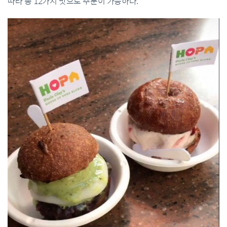
따라
총
12
가지
맛으로
주문이
가능하다
.