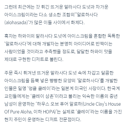
그런데
최근에는
갓
튀긴
뜨거운
말라사다
도넛과
차가운
아이스크림이라는
다소
생소한
조합의
’’
알로하사다
(alohasada)’
가
많은
이들
사이에서
화제다
.
혹자는
하와이의
말라사다
도넛에
아이스크림을
혼합한
독특한
‘
알로하사다
’
에
대해
개발자는
분명히
아이디어로
반짝이는
사람이었을
것이라고
추측했을
정도로
,
달달한
하와이
맛을
제대로
구현한
디저트로
불린다
.
주문
즉시
튀겨낸
뜨거운
말라사다
도넛
속에
차갑고
달콤한
아이스크림을
듬뿍
넣은
빵빵한
모양의
‘
알로하사다
’
를
개발한
인물은
일명
‘
엉클
클레이
’
라는
일본계
미국인
사장이다
.
한국계
교민들에게는
‘
클레이
삼촌
’
이라고
불리는
익숙한
이름의
중년
남성이
운영하는
‘
하우스
오브
퓨어
알로하
(Uncle Clay’s House
Of Pure Aloha,
이하
HOPA)’
는
실제로
‘
클레이
’
라는
이름을
가진
현지
주민이
운영하는
디저트
전문점이다
.