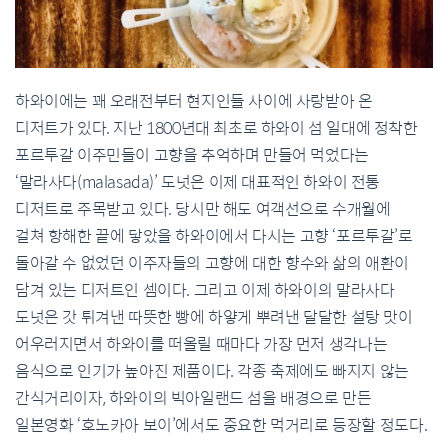
하와이에는
꽤
오래
전부터
현지인들
사이에
사랑받아
온
디저트가
있다
.
지난
1800
년대
최초로 하와이
섬
일대에
정착한
포르투갈
이주민들이
고향을
추억하며
만들어
먹었다는
‘
말라사다
(malasada)’
도넛은
이제
대표적인
하와이
전통
디저트로
주목
받고
있다
.
당시만
해도
여객선으로
수
개월에
걸쳐
항해한
끝에
닿았을
하와이에서
다시는
고향
‘
포르투갈
’
로
돌아갈
수
없었던
이주자들의
고향에
대한
향수와
삶의
애환이
담겨
있는
디저트인
셈이다
.
그리고
이제
하와이의
말라사다
도넛은
갓
튀겨낸
따뜻한
빵에
하얗게
뿌려낸
달달한
설탕
맛이
어우러지면서
하와이를
떠올릴
때마다
가장
먼저
생각나는
음식으로
인기가
높아진
제품이다
.
각종
축제에도
빠지지
않는
간식거리이자
,
하와이의
빅아일랜드
섬을
배경으로
만든
일본영화
‘
호노카아
보이’
에서도
중요한
먹거리로
등장할
정도다
.