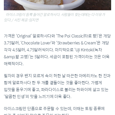
아이스크림이 듬뿍 들어간 알로하사다. 사람들이 찾는데에는 다 이유가
있다. / 사진 제공: 임지연
가격은
‘Original’
알로하사다와
‘The Poi Classic(
타로
향
)’
은
개당
3.75
달러
, ‘Chocolate Lover’
와
‘Strawberries & Cream’
은
개당
각각
4.5
달러
, 4.75
달러
씩이다
.
마지막으로
‘Uji Kintoki(
녹차
&amp;
팥
고명
)’
는
5
달러다
.
세금이
포함된
가격이라는
것은
더욱
매력적이다
.
필자의
경우
왠지
모르게
속이
허한
날
따끈한
아메리카노
한
잔과
함께
알로하사다
한
두
개를
곁들이는
것을
좋아한다
.
가볍게
입맛을
돋우기에
좋고
,
파라다이스로
불리는
하와이에
살고
있는
‘
달콤한
인생
’
의
맛을
느끼기에
더욱
좋다
.
아이스크림만
단품으로
주문할
수
있는데
,
이때는
토핑
종류에