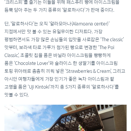
‘
크리스피
’
를
즐기는
이들을
위해
패스츄리
빵에
아이스크림을
듬뿍
담아
주는
두
가지
종류의
‘
알로하사다
’
가
판매
중이다
.
단
, ‘
알로하사다
’
는
오직
‘
알라모아나
(Alamoana center)’
지점에서만
맛
볼
수
있는
유일무이한
디저트다
.
가장
평범하면서도
가장
많은
손님들의
입맛을
사로잡은
‘The classic’
맛부터
,
보라색
타로
가루가
첨가된
빵으로
변경한
‘The Poi
Classic’,
초콜릿
칩을
품은
바닐라
아이스크림을
빵빵하게
품은
‘Chocolate Lover’
와
슬라이스
한
생딸기를
아이스크림
토핑
위
아래로
촘촘히
끼워
넣은
‘Strawberries & Cream’,
그리고
아시안
여행자들에게
가장
인기가
좋은
녹차
아이스림과
팥
고명을
품은
‘Uji Kintoki’
까지
총
5
가지
종류의
‘
알로하사다
’
를
맛
볼
수
있다
.