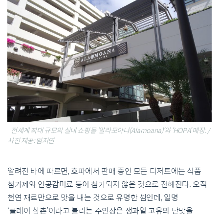
전세계 최대 규모의 실내 쇼핑몰 ‘알라모아나(Alamoana)’와 ‘HOPA’ 매장. /
사진 제공: 임지연
알려진
바에
따르면
,
호파에서
판매
중인
모든
디저트에는
식품
첨가제와
인공감미료
등이
첨가되지
않은
것으로
전해진다
.
오직
천연
재료만으로
맛을
내는
것으로
유명한
셈인데
,
일명
‘
클레이
삼촌
’
이라고
불리는
주인장은
생과일
고유의
단
맛을