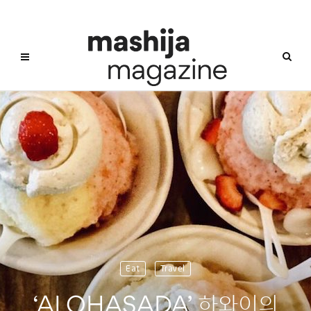
Eat
Travel
‘ALOHASADA’ 하와이의