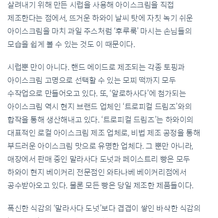
살려
내기
위해
만든
시럽을
사용해
아이스크림을
직접
제조한다는
점에서
,
뜨거운
하와이
날씨
탓에
자칫
녹기
쉬운
아이스크림을
마치
과일
주스처럼
‘
후루룩
’
마시는
손님들의
모습을
쉽게
볼
수
있는
것도
이
때문이다
.
시럽
뿐
만이
아니다
.
핸드
메이드로
제조되는
각종
토핑과
아이스크림
고명으로
선택할
수
있는
모찌
떡까지
모두
수작업으로
만들어오고
있다
.
또
, ‘
알로하사다
’
에
첨가되는
아이스크림
역시
현지
브랜드
업체인
‘
트로피컬
드림즈
’
와의
합작을
통해
생산해내고
있다
. ‘
트로피컬
드림즈
’
는
하와이의
대표적인
로컬
아이스크림
제조
업체로
,
비법
제조
공정을
통해
부드러운
아이스크림
맛으로
유명한
업체다
. 그
뿐만
아니라
,
매장에서
판매
중인
말라사다
도넛과
페이스트
리
빵은
모두
하와이
현지
베이커리
전문점인
와타나베
베이커리점에서
공수
받아오고
있다
.
물론
모든
빵은
당일
제조한
제품들이다
.
폭신한
식감의
‘
말라사다
도넛
’
보다
겹겹이
쌓인
바삭한
식감의