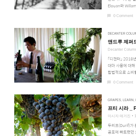
Elouan와 Willam
chat_bubble
0 Comment
DECANTER COLU
앤드루 제퍼드
Decanter Colum
「디캔터」 201
대마 사용에 대해
합법적으로 소비할 
chat_bubble
0 Comment
GRAPES
,
LEARN
,
프티 시라 _ Pe
마시자 매거진
두리프(Durif)
공포에 빠트렸던 노