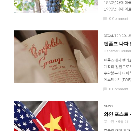
1880년대에 미
1990년대에 이르
chat_bubble
0 Comment
DECANTER COLU
펜폴즈 나파 
Decanter Colum
펜폴즈에서 캘리포
계획의 일환으로 
수확분부터 나파 
에스테이트(TWE)가
chat_bubble
0 Comment
NEWS
와인 포스트 
조수민
6월 27
중국의 대미 추가 