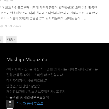
n
3월 16
0년대 최고 와인들로부터 시작해 와인의 품질이 발전했을까? 오랜 기간 활동한
휴 존슨이 반추해보았다. 나파 밸리의 스타일리시한 파티 기획자들은 요즘 한창
 와이너리들이 50번째 생일을 맞고 있기 때문이다. 로버트 몬다비 ...
visibility
3553 Views
2
다음 »
Mashija Magazine
<마시자 매거진>은 세상의 다양한 맛과 사는 재미를 찾아 전달하는
진정한 음주 라이프 스타일 매거진입니다.
마시자매거진: 서울 아03617
발행인 / 편집인 : 방문송
개인정보관리 / 청소년보호책임자 : 조윤지
이용약관 및 개인정보보호정책
마시자 공식 포스트