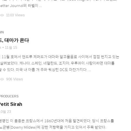
etter Journal의 라벨이 ...
visibility
1103 Views
MN
, 대마가 온다
n
11월 15
8년 11월 호에서 앤드루 제퍼드가 대마와 알코올음료 사이에서 점점 번지고 있는
 살펴보았다. 캐나다, 스페인, 네덜란드, 조지아, 우루과이 사람이라면 대마를
수 있다. 미국 내 아홉 개 주와 워싱턴 DC도 마찬가지다. ...
visibility
906 Views
PRODUCERS
tit Sirah
10월 23
가 본명인 이 품종은 프랑스에서 1860년대에 처음 발견되었다. 당시 프랑스를
균병(Downy Mildew)에 강한 저항력을 가지고 있어서 주목 받았다.