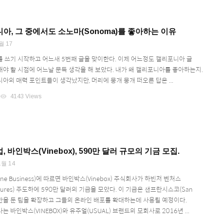
아, 그 중에서도 소노마(Sonoma)를 좋아하는 이유
월 17
 쓰기 시작하고 어느새 5번째 글을 맞이한다. 이제 어느정도 캘리포니아 글
야 할 시점에 어느날 문득 생각을 해 보았다. 내가 왜 캘리포니아를 좋아하는지.
아의 매력 포인트들이 생각났지만, 머리에 뭉개 뭉개 떠오른 답은 ...
visibility
4143 Views
 바인박스(Vinebox), 590만 달러 규모의 기금 모집.
1월 14
e Business)에 따르면 바인박스(Vinebox) 주식회사가 하빈저 벤처스
Ventures) 주도하에 590만 달러의 기금을 모았다. 이 기금은 샌프란시스코(San
에 기반을 둔 팀을 확장하고 그들의 온라인 배포를 확대하는데 사용될 예정이다.
 바인박스(VINEBOX)와 유주얼(USUAL) 브랜드의 모회사로 2016년 ...