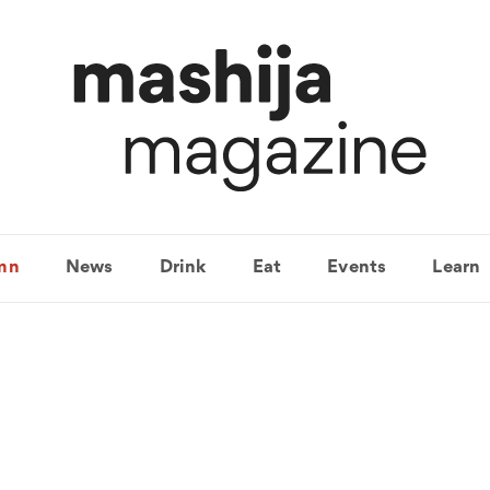
mn
News
Drink
Eat
Events
Learn
캘리포니아