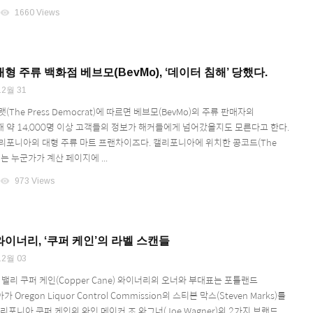
visibility
1660 Views
 주류 백화점 베브모(BevMo), ‘데이터 침해’ 당했다.
12월 31
The Press Democrat)에 따르면 베브모(BevMo)의 주류 판매자의
 약 14,000명 이상 고객들의 정보가 해커들에게 넘어갔을지도 모른다고 한다.
리포니아의 대형 주류 마트 프랜차이즈다. 캘리포니아에 위치한 콩코드(The
니는 누군가가 계산 페이지에 ...
visibility
973 Views
이너리, ‘쿠퍼 케인’의 라벨 스캔들
12월 03
 밸리 쿠퍼 케인(Copper Cane) 와이너리의 오너와 부대표는 포틀랜드
아가 Oregon Liquor Control Commission의 스티븐 막스(Steven Marks)를
리포니아 쿠퍼 케인의 와인 메이커 조 와그너(Joe Wagner)의 2가지 브랜드,