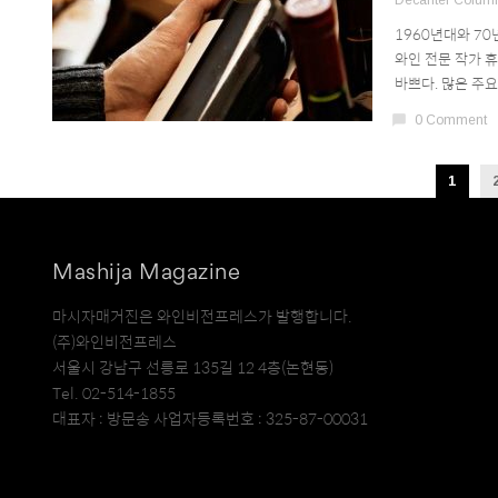
Decanter Colum
1960년대와 7
와인 전문 작가 
바쁘다. 많은 주요
chat_bubble
0 Comment
1
Mashija Magazine
마시자매거진은 와인비전프레스가 발행합니다.
(주)와인비전프레스
서울시 강남구 선릉로 135길 12 4층(논현동)
Tel. 02-514-1855
대표자 : 방문송 사업자등록번호 : 325-87-00031