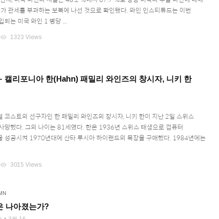
추가 관세를 부과하는 보복에 나선 것으로 확인됐다. 와인 인스티튜드는 이번
되는 미국 와인 1 병당 ...
visibility
1323 Views
– 캘리포니아 한(Hahn) 패밀리 와인즈의 창시자, 니키 한
 코스트의 선구자인 한 패밀리 와인즈의 창시자, 니키 한이 지난 2일 스위스
사망했다. 그의 나이는 81세였다. 한은 1936년 스위스 태생으로 컴퓨터
 성공시켜 1970년대에 산타 루시아 하이랜드의 목장을 구매했다. 1984년에는
visibility
3015 Views
MN
은 나아졌는가?