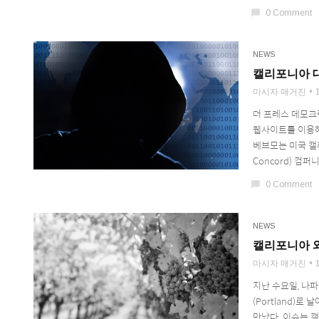
chat_bubble
0 Comment
NEWS
캘리포니아 대형
마시자 매거진
더 프레스 데모크랫(
웹사이트를 이용해
베브모는 미국 캘
Concord) 컴퍼
chat_bubble
0 Comment
NEWS
캘리포니아 와
마시자 매거진
지난 수요일, 나파
(Portland)로 날
만났다. 이슈는 캘