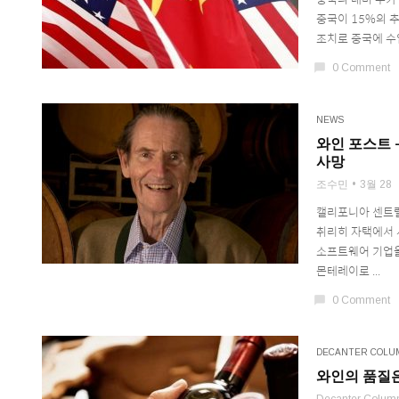
중국이 15%의 
조치로 중국에 수입
chat_bubble
0 Comment
NEWS
와인 포스트 
사망
조수민
3월 28
캘리포니아 센트럴
취리히 자택에서 
소프트웨어 기업을
몬테레이로 ...
chat_bubble
0 Comment
DECANTER COLU
와인의 품질