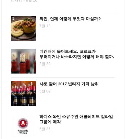
김재영
8월 10
와인, 언제 어떻게 무엇과 마실까?
7월 18
디캔터에 물어보세요. 코르크가
부러지거나 바스라지면 어떻게 해야 할까.
3월 22
샤토 팔머 2017 빈티지 가격 낮춰
5월 02
하디스 와인 소유주인 애콜레이드 칼라일
그룹에 매각
5월 25