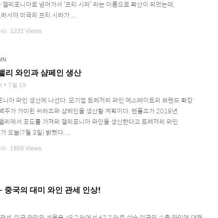
국 캘리포니아로 넘어가서 ‘프티 시라’ 라는 이름으로 확산이 되었는데,
러서야 미국의 프티 시라가 ...
visibility
1232 Views
MN
밸리 와인과 샴페인 생산
n
7월 19
니아 와인 생산에 나선다. 모기업 트레저리 와인 에스테이트의 브랜드 확장
백주가 가미된 쉬라즈와 샴페인을 생산할 계획이다. 펜폴즈가 2018년
밸리에서 포도를 가져와 캘리포니아 와인을 생산한다고 트레저리 와인
 오늘(7월 3일) 밝혔다. ...
visibility
1858 Views
– 중국의 대미 와인 관세 인상!
관세, 미국 와인의 세율은 48.2 %에서 67.7 %로 상승 미국의 수출 와인에 대해