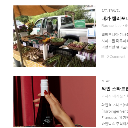
EAT
,
TRAVEL
내가 캘리포니
Rachael Lee
6
캘리포니아 기사를
시리즈를 마무리해
이런저런 캘리포니
chat_bubble
0 Comment
NEWS
와인 스타트업,
마시자 매거진
와인 비즈니스(Win
(Harbinger 
Francisco)
바인박스 주식회사는