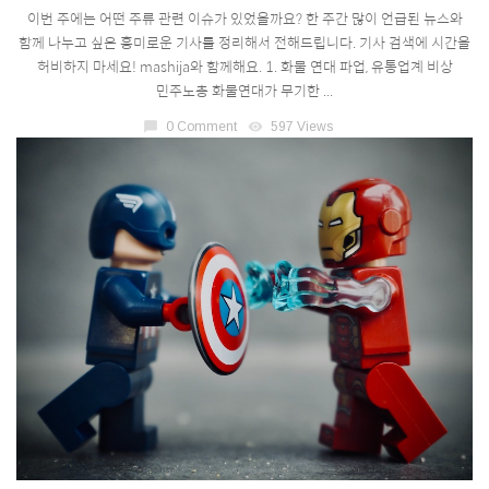
이번 주에는 어떤 주류 관련 이슈가 있었을까요? 한 주간 많이 언급된 뉴스와
함께 나누고 싶은 흥미로운 기사를 정리해서 전해드립니다. 기사 검색에 시간을
허비하지 마세요! mashija와 함께해요. 1. 화물 연대 파업, 유통업계 비상
민주노총 화물연대가 무기한 ...
chat_bubble
0 Comment
visibility
597 Views