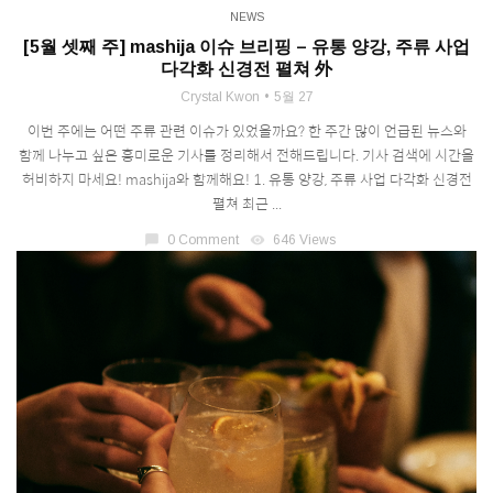
NEWS
[5월 셋째 주] mashija 이슈 브리핑 – 유통 양강, 주류 사업
다각화 신경전 펼쳐 外
Crystal Kwon
5월 27
이번 주에는 어떤 주류 관련 이슈가 있었을까요? 한 주간 많이 언급된 뉴스와
함께 나누고 싶은 흥미로운 기사를 정리해서 전해드립니다. 기사 검색에 시간을
허비하지 마세요! mashija와 함께해요! 1. 유통 양강, 주류 사업 다각화 신경전
펼쳐 최근 ...
chat_bubble
0 Comment
visibility
646 Views