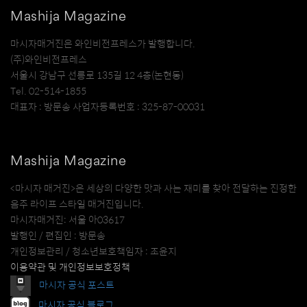
Mashija Magazine
마시자매거진은 와인비전프레스가 발행합니다.
(주)와인비전프레스
서울시 강남구 선릉로 135길 12 4층(논현동)
Tel. 02-514-1855
대표자 : 방문송 사업자등록번호 : 325-87-00031
Mashija Magazine
<마시자 매거진>은 세상의 다양한 맛과 사는 재미를 찾아 전달하는 진정한
음주 라이프 스타일 매거진입니다.
마시자매거진: 서울 아03617
발행인 / 편집인 : 방문송
개인정보관리 / 청소년보호책임자 : 조윤지
이용약관 및 개인정보보호정책
마시자 공식 포스트
마시자 공식 블로그