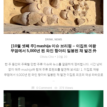
DRINK
,
NEWS
[10월 셋째 주] mashija 이슈 브리핑 – 이집트 여왕
무덤에서 5,000년 된 와인 항아리 밀봉된 채 발견 外
Olivia Cho
10월 20
한 주 동안의 주목할 만한 주류 이슈와 뉴스를 깔끔하게 정리합니다. 시간 낭비
없이 매주 mashija와 함께 주류 트렌드를 발견해 보세요! 1. 이집트 여왕
무덤에서 5,000년 된 와인 항아리 밀봉된 채 발견 이집트 최초의 여성 파라오로
...
chat_bubble
0 Comment
visibility
376 Views