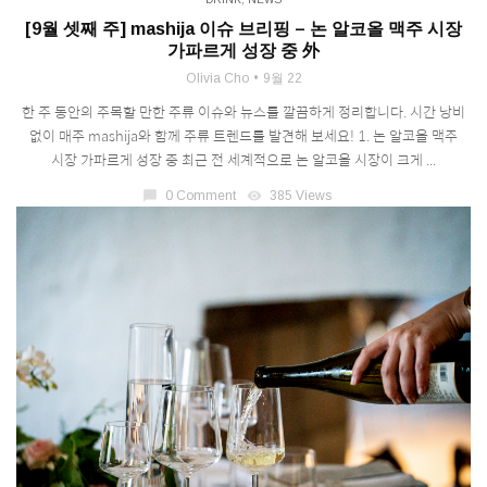
[9월 셋째 주] mashija 이슈 브리핑 – 논 알코올 맥주 시장
가파르게 성장 중 外
Olivia Cho
9월 22
한 주 동안의 주목할 만한 주류 이슈와 뉴스를 깔끔하게 정리합니다. 시간 낭비
없이 매주 mashija와 함께 주류 트렌드를 발견해 보세요! 1. 논 알코올 맥주
시장 가파르게 성장 중 최근 전 세계적으로 논 알코올 시장이 크게 ...
chat_bubble
0 Comment
visibility
385 Views