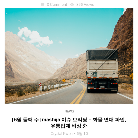
chat_bubble
0 Comment
visibility
396 Views
NEWS
[6월 둘째 주] mashija 이슈 브리핑 – 화물 연대 파업,
유통업계 비상 外
Crystal Kwon
6월 10