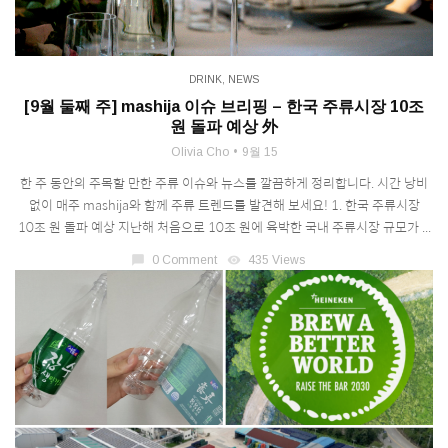
DRINK
,
NEWS
[9월 둘째 주] mashija 이슈 브리핑 – 한국 주류시장 10조
원 돌파 예상 外
Olivia Cho
9월 15
한 주 동안의 주목할 만한 주류 이슈와 뉴스를 깔끔하게 정리합니다. 시간 낭비
없이 매주 mashija와 함께 주류 트렌드를 발견해 보세요! 1. 한국 주류시장
10조 원 돌파 예상 지난해 처음으로 10조 원에 육박한 국내 주류시장 규모가 ...
chat_bubble
0 Comment
visibility
435 Views