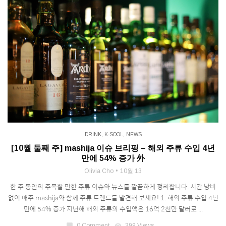
DRINK
,
K-SOOL
,
NEWS
[10월 둘째 주] mashija 이슈 브리핑 – 해외 주류 수입 4년
만에 54% 증가 外
Olivia Cho
10월 13
한 주 동안의 주목할 만한 주류 이슈와 뉴스를 깔끔하게 정리합니다. 시간 낭비
없이 매주 mashija와 함께 주류 트렌드를 발견해 보세요! 1. 해외 주류 수입 4년
만에 54% 증가 지난해 해외 주류의 수입액은 16억 2천만 달러로 ...
chat_bubble
0 Comment
visibility
399 Views