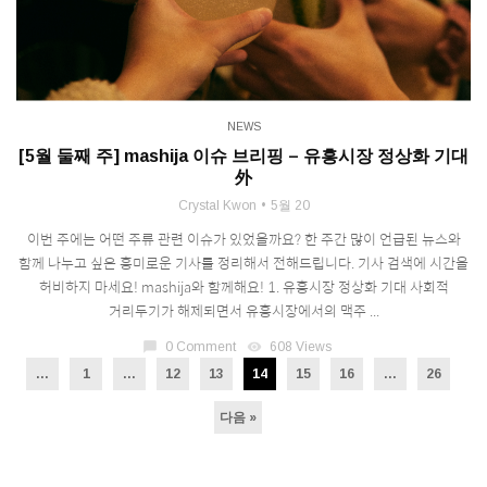
NEWS
[5월 둘째 주] mashija 이슈 브리핑 – 유흥시장 정상화 기대
外
Crystal Kwon
5월 20
이번 주에는 어떤 주류 관련 이슈가 있었을까요? 한 주간 많이 언급된 뉴스와
함께 나누고 싶은 흥미로운 기사를 정리해서 전해드립니다. 기사 검색에 시간을
허비하지 마세요! mashija와 함께해요! 1. 유흥시장 정상화 기대 사회적
거리두기가 해제되면서 유흥시장에서의 맥주 ...
chat_bubble
0 Comment
visibility
608 Views
...
1
…
12
13
14
15
16
…
26
다음 »