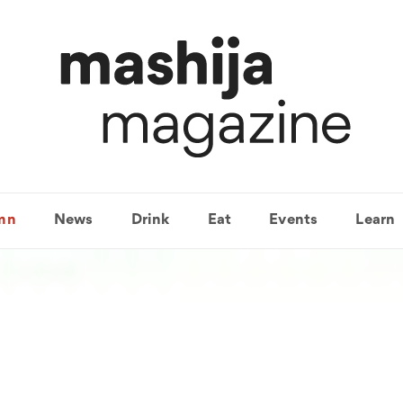
mn
News
Drink
Eat
Events
Learn