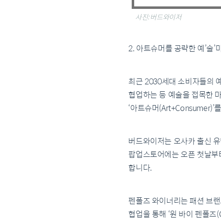
사진: 버드와이저
2. 아트슈머를 공략한 예’술’
최근 2030세대 소비자들의
협업하는 등 예술을 접목한 
‘아트슈머(Art+Consumer)
버드와이저는 오사카 출신 유명
팝업스토어에는 오픈 첫날부터
합니다.
펜폴즈 와이너리는 패션 브랜드
협업을 통해 ‘원 바이 펜폴즈(O