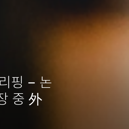
브리핑 – 논
장 중 外