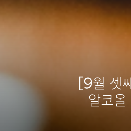
[9월 셋째
알코올 