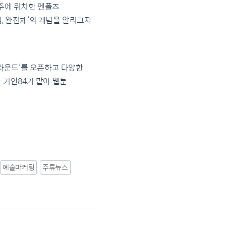
호주에 위치한 펜폴즈
, 완전체’의 개념을 알리고자
라운드’를 오픈하고 다양한
 기안84가 맡아 웹툰
예술마케팅
주류뉴스