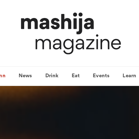
mn
News
Drink
Eat
Events
Learn