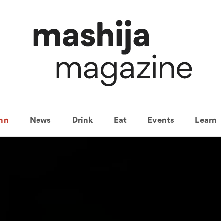
mn
News
Drink
Eat
Events
Learn