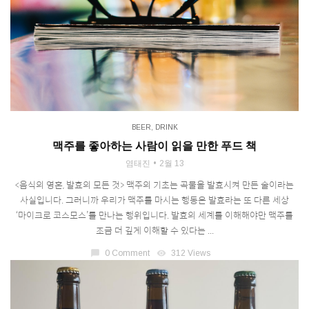
BEER
,
DRINK
맥주를 좋아하는 사람이 읽을 만한 푸드 책
염태진
2월 13
<음식의 영혼, 발효의 모든 것> 맥주의 기초는 곡물을 발효시켜 만든 술이라는
사실입니다. 그러니까 우리가 맥주를 마시는 행동은 발효라는 또 다른 세상
‘마이크로 코스모스’를 만나는 행위입니다. 발효의 세계를 이해해야만 맥주를
조금 더 깊게 이해할 수 있다는 ...
chat_bubble
0 Comment
visibility
312 Views