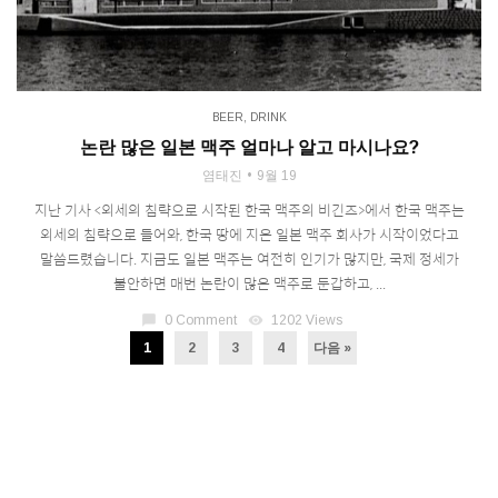
BEER
,
DRINK
논란 많은 일본 맥주 얼마나 알고 마시나요?
염태진
9월 19
지난 기사 <외세의 침략으로 시작된 한국 맥주의 비긴즈>에서 한국 맥주는
외세의 침략으로 들어와, 한국 땅에 지은 일본 맥주 회사가 시작이었다고
말씀드렸습니다. 지금도 일본 맥주는 여전히 인기가 많지만, 국제 정세가
불안하면 매번 논란이 많은 맥주로 둔갑하고, ...
chat_bubble
0 Comment
visibility
1202 Views
1
2
3
4
다음 »