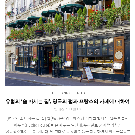
BEER
,
DRINK
,
SPIRITS
유럽의 ‘술 마시는 집’, 영국의 펍과 프랑스의 카페에 대하여
염태진
11월 09
[영국의 술 마시는 집, 펍] 펍(Pub)은 ‘영국의 심장’이라고 합니다. 펍은 퍼블릭
하우스(Public House)를 줄여 부른 말인데, 우리말로 굳이 번역하면
‘공공장소’라는 뜻이 됩니다. 말 그대로 공공의 기능을 제공하면서 알코올음료를