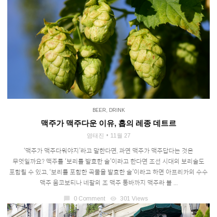
BEER
,
DRINK
맥주가 맥주다운 이유, 홉의 레종 데트르
염태진
11월 27
‘맥주가 맥주다워야지’라고 말한다면, 과연 맥주가 맥주답다는 것은
무엇일까요? 맥주를 ‘보리를 발효한 술’이라고 한다면 조선 시대의 보리술도
포함될 수 있고, ‘보리를 포함한 곡물을 발효한 술’이라고 하면 아프리카의 수수
맥주 움코보티나 네팔의 조 맥주 통바까지 맥주라 볼 ...
chat_bubble
0 Comment
visibility
301 Views