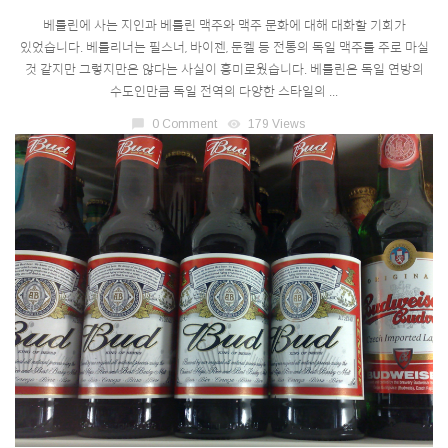
베를린에 사는 지인과 베를린 맥주와 맥주 문화에 대해 대화할 기회가
있었습니다. 베를리너는 필스너, 바이젠, 둔켈 등 전통의 독일 맥주를 주로 마실
것 같지만 그렇지만은 않다는 사실이 흥미로웠습니다. 베를린은 독일 연방의
수도인만큼 독일 전역의 다양한 스타일의 ...
chat_bubble
0 Comment
visibility
179 Views