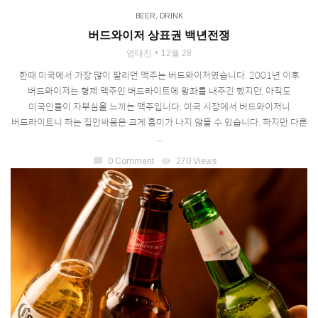
BEER
,
DRINK
버드와이저 상표권 백년전쟁
염태진
12월 28
한때 미국에서 가장 많이 팔리던 맥주는 버드와이저였습니다. 2001년 이후
버드와이저는 형제 맥주인 버드라이트에 왕좌를 내주긴 했지만, 아직도
미국인들이 자부심을 느끼는 맥주입니다. 미국 시장에서 버드와이저니
버드라이트니 하는 집안싸움은 크게 흥미가 나지 않을 수 있습니다. 하지만 다른
...
chat_bubble
0 Comment
visibility
270 Views