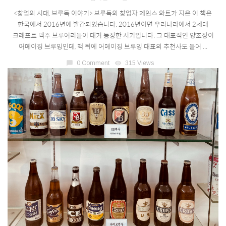
<창업의 시대, 브루독 이야기> 브루독의 창업자 제임스 와트가 지은 이 책은
한국에서 2016년에 발간되었습니다. 2016년이면 우리나라에서 2세대
크래프트 맥주 브루어리들이 대거 등장한 시기입니다. 그 대표적인 양조장이
어메이징 브루잉인데, 책 뒤에 어메이징 브루잉 대표의 추천사도 들어 ...
chat_bubble
0 Comment
visibility
315 Views