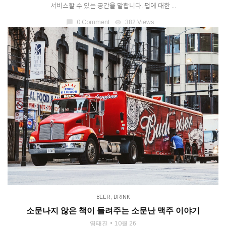
서비스할 수 있는 공간을 말합니다. 펍에 대한 ...
chat_bubble
0 Comment
visibility
382 Views
BEER
,
DRINK
소문나지 않은 책이 들려주는 소문난 맥주 이야기
염태진
10월 26