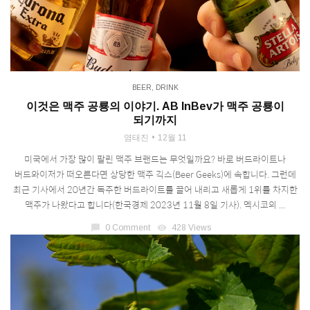
BEER
,
DRINK
이것은 맥주 공룡의 이야기. AB InBev가 맥주 공룡이
되기까지
염태진
12월 11
미국에서 가장 많이 팔린 맥주 브랜드는 무엇일까요? 바로 버드라이트나
버드와이저가 떠오른다면 상당한 맥주 긱스(Beer Geeks)에 속합니다. 그런데
최근 기사에서 20년간 독주한 버드라이트를 끌어 내리고 새롭게 1위를 차지한
맥주가 나왔다고 합니다(한국경제 2023년 11월 8일 기사). 멕시코의 ...
chat_bubble
0 Comment
visibility
428 Views