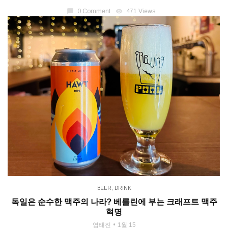
chat_bubble
0 Comment
visibility
471 Views
BEER
,
DRINK
독일은 순수한 맥주의 나라? 베를린에 부는 크래프트 맥주
혁명
염태진
1월 15