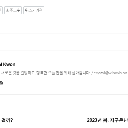
진
소주도수
위스키가격
al Kwon
새로운 것을 갈망하고, 행복한 오늘 만을 위해 살아갑니다. / crystal@winevision.
 걸까?
2023년 봄, 지구