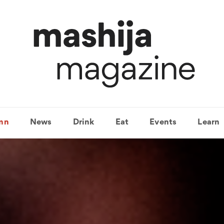
mn
News
Drink
Eat
Events
Learn