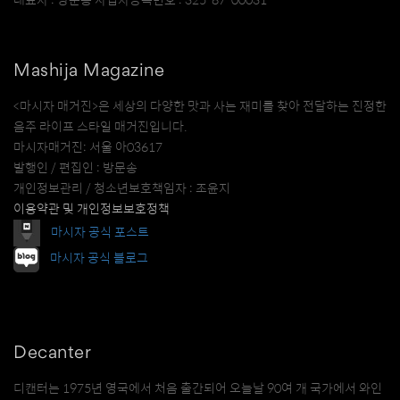
대표자 : 방문송 사업자등록번호 : 325-87-00031
Mashija Magazine
<마시자 매거진>은 세상의 다양한 맛과 사는 재미를 찾아 전달하는 진정한
음주 라이프 스타일 매거진입니다.
마시자매거진: 서울 아03617
발행인 / 편집인 : 방문송
개인정보관리 / 청소년보호책임자 : 조윤지
이용약관 및 개인정보보호정책
마시자 공식 포스트
마시자 공식 블로그
Decanter
디캔터는 1975년 영국에서 처음 출간되어 오늘날 90여 개 국가에서 와인