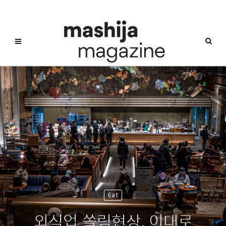
Eat
외식업 쏠림현상, 이대로