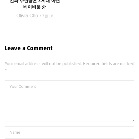
진짜 주인공은 Z세대 아닌
베이비붐 外
Olivia Cho
7월 16
Leave a Comment
Your email address will not be published. Required fields are marked
*