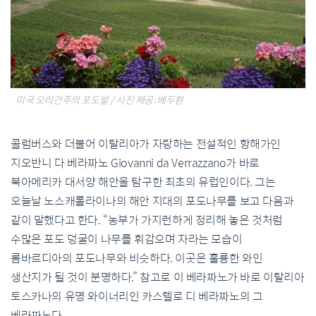
미국 오리건주의 포도밭 / 사진 제공: 배두환
콜럼버스와 더불어 이탈리아가 자랑하는 전설적인 항해가인
지오반니 다 베라짜노 Giovanni da Verrazzano가 바로
북아메리카 대서양 해안을 탐구한 최초의 유럽인이다. 그는
오늘날 노스캐롤라이나의 해안 지대의 포도나무를 보고 다음과
같이 말했다고 한다. “농부가 가지런하게 정리해 놓은 것처럼
수많은 포도 덩굴이 나무를 휘감으며 자라는 모습이
롬바르디아의 포도나무와 비슷하다. 이곳은 훌륭한 와인
생산지가 될 것이 분명하다.” 참고로 이 베라짜노가 바로 이탈리아
토스카나의 유명 와이너리인 카스텔로 디 베라짜노의 그
베라짜노다.