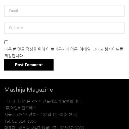
다음 번 댓글 작성을 위해 이 브라우저에 이름, 이메일, 그리고 웹사이트를
저장합니다.
Mashija Magazine
마시자매거진은 와인비전프레스가 발행합니다.
(주)와인비전프레스
서울시 강남구 선릉로 135길 12 4층(논현동)
Tel. 02-514-1855
대표자 : 방문송 사업자등록번호 : 325-87-00031