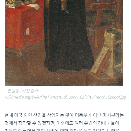
존 칼뱅 / 사진 출처:
wikimedia.org/wiki/File:Portrait_of_John_Calvin,_French_School.jpg
현재 미국 와인 산업을 책임지는 곳이 미동부가 아닌 미서부라는
것에서 짐작할 수 있겠지만, 이후에도 여러 유럽의 강대국들이