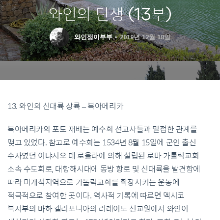
와인의 탄생 (13부)
와인쟁이부부
2019년 12월 18일
13. 와인의 신대륙 상륙 – 북아메리카
북아메리카의 포도 재배는 예수회 선교사들과 밀접한 관계를
맺고 있었다. 참고로 예수회는 1534년 8월 15일에 군인 출신
수사였던 이냐시오 데 로욜라에 의해 설립된 로마 가톨릭교회
소속 수도회로, 대항해시대에 동방 항로 및 신대륙을 발견함에
따라 미개척지역으로 가톨릭교회를 확장시키는 운동에
적극적으로 참여한 곳이다. 역사적 기록에 따르면 멕시코
북서부의 바하 캘리포니아의 러레이도 선교원에서 와인이