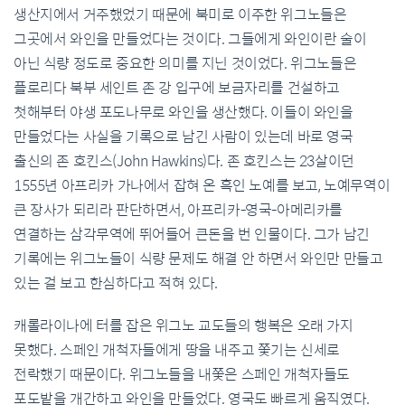
생산지에서 거주했었기 때문에 북미로 이주한 위그노들은
그곳에서 와인을 만들었다는 것이다. 그들에게 와인이란 술이
아닌 식량 정도로 중요한 의미를 지닌 것이었다. 위그노들은
플로리다 북부 세인트 존 강 입구에 보금자리를 건설하고
첫해부터 야생 포도나무로 와인을 생산했다. 이들이 와인을
만들었다는 사실을 기록으로 남긴 사람이 있는데 바로 영국
출신의 존 호킨스(John Hawkins)다. 존 호킨스는 23살이던
1555년 아프리카 가나에서 잡혀 온 흑인 노예를 보고, 노예무역이
큰 장사가 되리라 판단하면서, 아프리카-영국-아메리카를
연결하는 삼각무역에 뛰어들어 큰돈을 번 인물이다. 그가 남긴
기록에는 위그노들이 식량 문제도 해결 안 하면서 와인만 만들고
있는 걸 보고 한심하다고 적혀 있다.
캐롤라이나에 터를 잡은 위그노 교도들의 행복은 오래 가지
못했다. 스페인 개척자들에게 땅을 내주고 쫓기는 신세로
전락했기 때문이다. 위그노들을 내쫓은 스페인 개척자들도
포도밭을 개간하고 와인을 만들었다. 영국도 빠르게 움직였다.