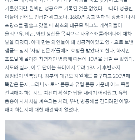
미동부 대륙에서 와인 산업에 대한 희망을 품고 갖가지 노력을
기울였지만, 완벽한 성공으로 기록된 것은 없었다. 그나마 성공한
이들이 전에도 언급한 위그노다. 1680년 종교 박해의 광풍이 다시
프랑스를 휩쓸고 갔을 때 최초의 대규모 위그노 개척자들이
올리브유, 비단, 와인 생산을 목적으로 사우스캐롤라이나에 재차
발을 디뎠다. 이때 만든 와인들이 꽤 성공적이었고 영국으로 보낸
샘플도 당시 ‘자칭 전문가’들에게 호평을 받았다고 한다. 하지만
포도밭에 몰아친 치명적인 병충해 때문에 10년을 넘길 수 없었다.
시도와 실패. 이 두 단어는 북미에서 무려 18세기 후반까지
끊임없이 반복됐다. 정부의 대규모 지원에도 불구하고 200년째
똑같은 문제, 그러니까 토착 품종과 유럽 품종 가운데 어느 쪽을
선택해야 하는지도 여전히 확실한 답을 내리기 어려웠고, 유럽
품종이 사시사철 계속되는 서리, 우박, 병충해를 견디려면 어떻게
해야 하는지에 대한 해결책이 없었다.