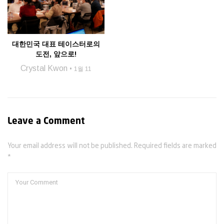
대한민국 대표 테이스터로의
도전, 앞으로!
Crystal Kwon
1월 11
Leave a Comment
Your email address will not be published. Required fields are marked
*