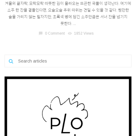
겨울의 끝자락, 모락모락 따뜻한 김이 올라오는 뜨끈한 국물이 생각난다. 여기에
소주 한 잔을 곁들인다면, 으슬으슬 추위 따위는 견딜 수 있을 것 같다. 웬만한
술을 가리지 않는 필자지만, 초록색 병에 담긴 소주만큼은 서너 잔을 넘기지
못한다. ...
chat_bubble
0 Comment
visibility
1852 Views