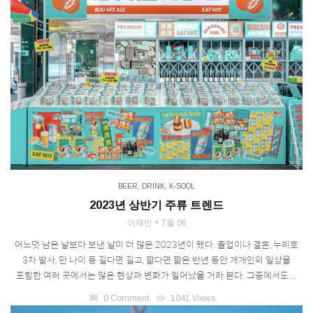
BEER
,
DRINK
,
K-SOOL
2023년 상반기 주류 트렌드
이재민
7월 06
어느덧 남은 날보다 보낸 날이 더 많은 2023년이 됐다. 졸업이나 결혼, 누리호
3차 발사, 만 나이 등 길다면 길고, 짧다면 짧은 반년 동안 개개인의 일상을
포함한 여러 곳에서는 많은 현상과 변화가 일어났을 거라 본다. 그중에서도 ...
chat_bubble
0 Comment
visibility
1041 Views