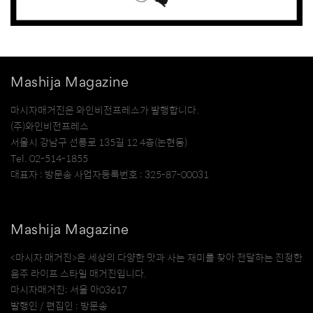
Mashija Magazine
마시자매거진은 와인비전프레스가 발행합니다.
(주)와인비전프레스
서울시 강남구 선릉로 135길 12 4층(논현동)
Tel. 02-514-1855
대표자 : 방문송 사업자등록번호 : 325-87-00031
Mashija Magazine
<마시자 매거진>은 세상의 다양한 맛과 사는 재미를 찾아 전달하는 진정한
음주 라이프 스타일 매거진입니다.
마시자매거진: 서울 아03617
발행인 / 편집인 : 방문송