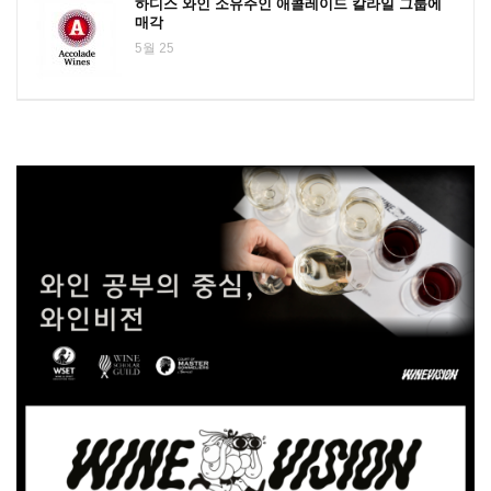
하디스 와인 소유주인 애콜레이드 칼라일 그룹에
매각
5월 25