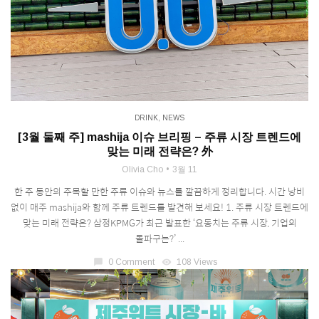
DRINK
,
NEWS
[3월 둘째 주] mashija 이슈 브리핑 – 주류 시장 트렌드에
맞는 미래 전략은? 外
Olivia Cho
3월 11
한 주 동안의 주목할 만한 주류 이슈와 뉴스를 깔끔하게 정리합니다. 시간 낭비
없이 매주 mashija와 함께 주류 트렌드를 발견해 보세요! 1. 주류 시장 트렌드에
맞는 미래 전략은? 삼정KPMG가 최근 발표한 ‘요동치는 주류 시장, 기업의
돌파구는?’ ...
chat_bubble
0 Comment
visibility
108 Views