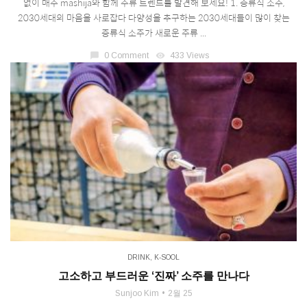
없이 매주 mashija와 함께 주류 트렌드를 발견해 보세요! 1. 증류식 소주,
2030세대의 마음을 사로잡다 다양성을 추구하는 2030세대들이 많이 찾는
증류식 소주가 새로운 주류 ...
chat_bubble
0 Comment
visibility
433 Views
DRINK
,
K-SOOL
고소하고 부드러운 ‘진짜’ 소주를 만나다
Sunjoo Kim
2월 25