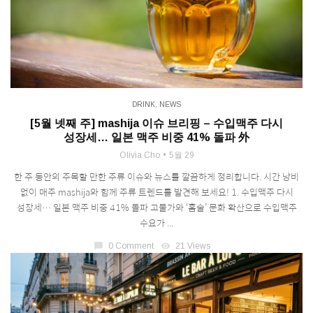
DRINK
,
NEWS
[5월 넷째 주] mashija 이슈 브리핑 – 수입맥주 다시
성장세… 일본 맥주 비중 41% 돌파 外
Olivia Cho
5월 29
한 주 동안의 주목할 만한 주류 이슈와 뉴스를 깔끔하게 정리합니다. 시간 낭비
없이 매주 mashija와 함께 주류 트렌드를 발견해 보세요! 1. 수입맥주 다시
성장세… 일본 맥주 비중 41% 돌파 고물가와 ‘홈술’ 문화 확산으로 수입맥주
수요가 ...
chat_bubble
0 Comment
visibility
21 Views