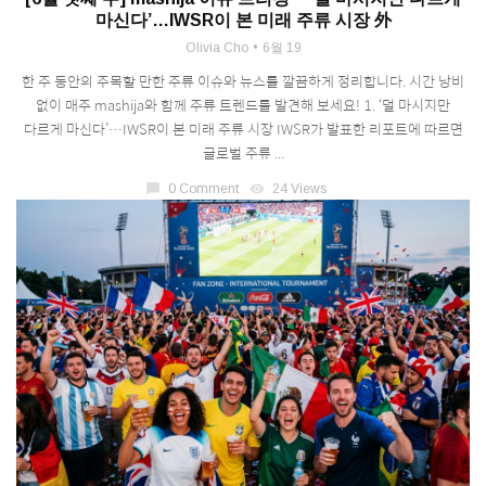
마신다’…IWSR이 본 미래 주류 시장 外
Olivia Cho
6월 19
한 주 동안의 주목할 만한 주류 이슈와 뉴스를 깔끔하게 정리합니다. 시간 낭비
없이 매주 mashija와 함께 주류 트렌드를 발견해 보세요! 1. ‘덜 마시지만
다르게 마신다’…IWSR이 본 미래 주류 시장 IWSR가 발표한 리포트에 따르면
글로벌 주류 ...
chat_bubble
0 Comment
visibility
24 Views