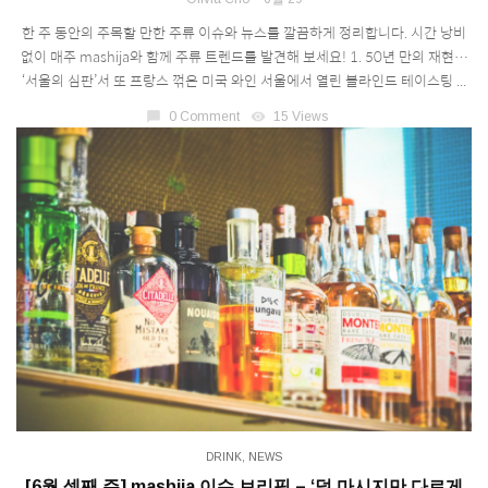
한 주 동안의 주목할 만한 주류 이슈와 뉴스를 깔끔하게 정리합니다. 시간 낭비
없이 매주 mashija와 함께 주류 트렌드를 발견해 보세요! 1. 50년 만의 재현…
‘서울의 심판’서 또 프랑스 꺾은 미국 와인 서울에서 열린 블라인드 테이스팅 ...
chat_bubble
0 Comment
visibility
15 Views
DRINK
,
NEWS
[6월 셋째 주] mashija 이슈 브리핑 – ‘덜 마시지만 다르게