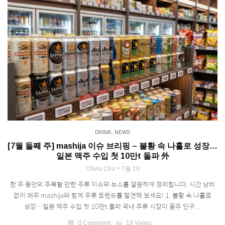
DRINK
,
NEWS
[7월 둘째 주] mashija 이슈 브리핑 – 불황 속 나홀로 성장…
일본 맥주 수입 첫 10만t 돌파 外
Olivia Cho
7월 10
한 주 동안의 주목할 만한 주류 이슈와 뉴스를 깔끔하게 정리합니다. 시간 낭비
없이 매주 mashija와 함께 주류 트렌드를 발견해 보세요! 1. 불황 속 나홀로
성장…일본 맥주 수입 첫 10만t 돌파 국내 주류 시장이 음주 인구 ...
chat_bubble
0 Comment
visibility
18 Views