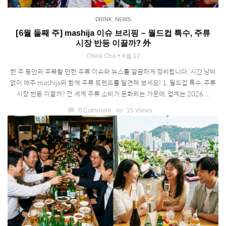
DRINK
,
NEWS
[6월 둘째 주] mashija 이슈 브리핑 – 월드컵 특수, 주류
시장 반등 이끌까? 外
Olivia Cho
6월 12
한 주 동안의 주목할 만한 주류 이슈와 뉴스를 깔끔하게 정리합니다. 시간 낭비
없이 매주 mashija와 함께 주류 트렌드를 발견해 보세요! 1. 월드컵 특수, 주류
시장 반등 이끌까? 전 세계 주류 소비가 둔화되는 가운데, 업계는 2026 ...
chat_bubble
0 Comment
visibility
15 Views