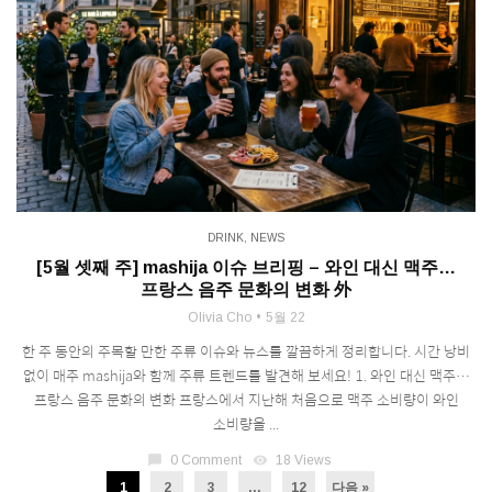
DRINK
,
NEWS
[5월 셋째 주] mashija 이슈 브리핑 – 와인 대신 맥주…
프랑스 음주 문화의 변화 外
Olivia Cho
5월 22
한 주 동안의 주목할 만한 주류 이슈와 뉴스를 깔끔하게 정리합니다. 시간 낭비
없이 매주 mashija와 함께 주류 트렌드를 발견해 보세요! 1. 와인 대신 맥주…
프랑스 음주 문화의 변화 프랑스에서 지난해 처음으로 맥주 소비량이 와인
소비량을 ...
chat_bubble
0 Comment
visibility
18 Views
1
2
3
…
12
다음 »