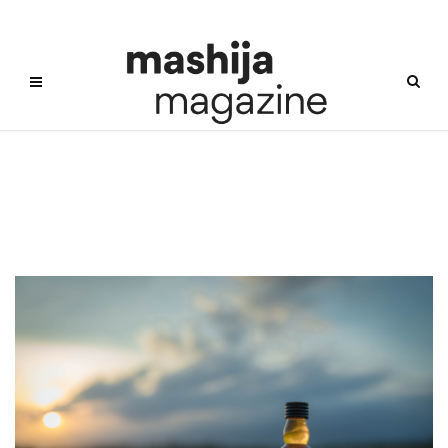
주류트렌드