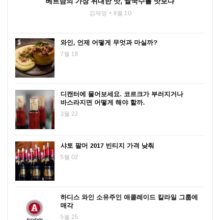
베트남의 가장 위대한 맛, 쌀국수를 맛보다
김재영
8월 10
와인, 언제 어떻게 무엇과 마실까?
7월 18
디캔터에 물어보세요. 코르크가 부러지거나
바스라지면 어떻게 해야 할까.
3월 22
샤토 팔머 2017 빈티지 가격 낮춰
5월 02
하디스 와인 소유주인 애콜레이드 칼라일 그룹에
매각
5월 25