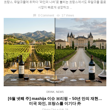
프랑스, 무알코올에 취하다 ‘와인의 나라’로 불리는 프랑스에서도 무알코올 음료
시장이 빠르게 성장하고 ...
chat_bubble
0 Comment
visibility
17 Views
DRINK
,
NEWS
[6월 넷째 주] mashija 이슈 브리핑 – 50년 만의 재현…
미국 와인, 프랑스를 이기다 外
Olivia Cho
6월 29