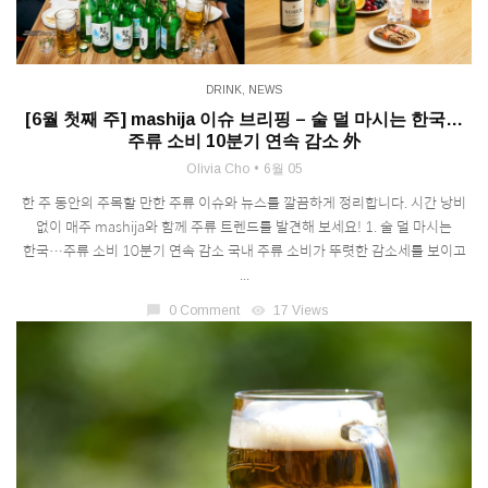
DRINK
,
NEWS
[6월 첫째 주] mashija 이슈 브리핑 – 술 덜 마시는 한국…
주류 소비 10분기 연속 감소 外
Olivia Cho
6월 05
한 주 동안의 주목할 만한 주류 이슈와 뉴스를 깔끔하게 정리합니다. 시간 낭비
없이 매주 mashija와 함께 주류 트렌드를 발견해 보세요! 1. 술 덜 마시는
한국…주류 소비 10분기 연속 감소 국내 주류 소비가 뚜렷한 감소세를 보이고
...
chat_bubble
0 Comment
visibility
17 Views