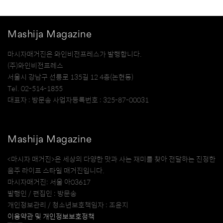
Mashija Magazine
마시자매거진은 와인비전프레스가 발행합니다.
(주)와인비전프레스
서울시 강남구 선릉로 135길 12 4층(논현동)
Tel. 02-514-1855
대표자 : 방문송 사업자등록번호 : 325-87-00031
Mashija Magazine
<마시자 매거진>은 세상의 다양한 맛과 사는 재미를 찾아 전달하는 진정한
음주 라이프 스타일 매거진입니다.
마시자매거진: 서울 아03617
발행인 / 편집인 : 방문송
개인정보관리 / 청소년보호책임자 : 조윤지
이용약관 및 개인정보보호정책