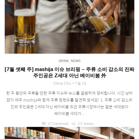
DRINK
,
NEWS
[7월 셋째 주] mashija 이슈 브리핑 – 주류 소비 감소의 진짜
주인공은 Z세대 아닌 베이비붐 外
Olivia Cho
7월 16
한 주 동안의 주목할 만한 주류 이슈와 뉴스를 깔끔하게 정리합니다. 시간 낭비
없이 매주 mashija와 함께 주류 트렌드를 발견해 보세요! 1. 주류 소비 감소의
진짜 주인공은 Z세대 아닌 베이비붐 최근 주류시장에서는 젊은 세대보다
베이비붐 세대가 ...
chat_bubble
0 Comment
visibility
13 Views