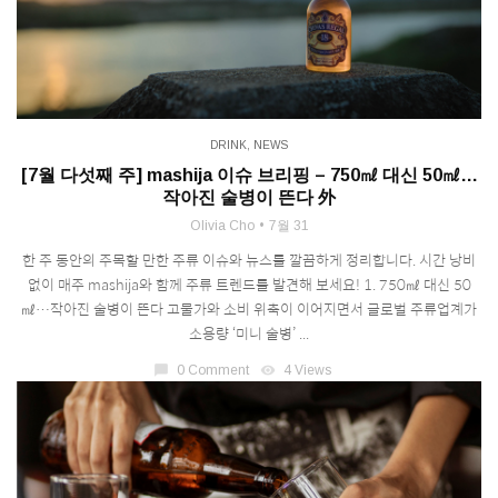
DRINK
,
NEWS
[7월 다섯째 주] mashija 이슈 브리핑 – 750㎖ 대신 50㎖…
작아진 술병이 뜬다 外
Olivia Cho
7월 31
한 주 동안의 주목할 만한 주류 이슈와 뉴스를 깔끔하게 정리합니다. 시간 낭비
없이 매주 mashija와 함께 주류 트렌드를 발견해 보세요! 1. 750㎖ 대신 50
㎖…작아진 술병이 뜬다 고물가와 소비 위축이 이어지면서 글로벌 주류업계가
소용량 ‘미니 술병’ ...
chat_bubble
0 Comment
visibility
4 Views