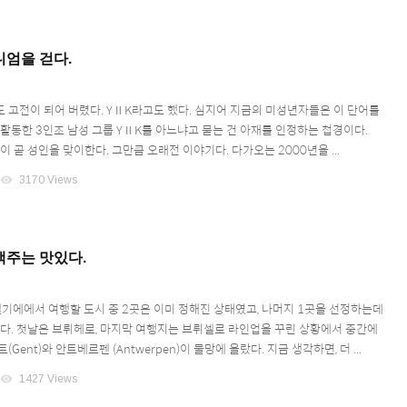
엄을 걷다.
 고전이 되어 버렸다. YⅡK라고도 했다. 심지어 지금의 미성년자들은 이 단어를
 활동한 3인조 남성 그룹 YⅡK를 아느냐고 묻는 건 아재를 인정하는 첩경이다.
이 곧 성인을 맞이한다. 그만큼 오래전 이야기다. 다가오는 2000년을 ...
visibility
3170 Views
맥주는 맛있다.
 벨기에에서 여행할 도시 중 2곳은 이미 정해진 상태였고, 나머지 1곳을 선정하는데
있다. 첫날은 브뤼헤로, 마지막 여행지는 브뤼셀로 라인업을 꾸린 상황에서 중간에
Gent)와 안트베르펜 (Antwerpen)이 물망에 올랐다. 지금 생각하면, 더 ...
visibility
1427 Views