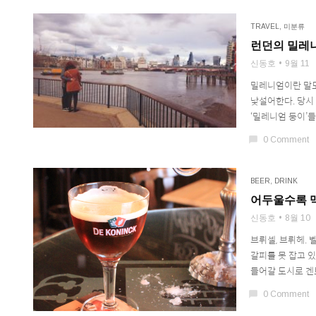
TRAVEL
,
미분류
런던의 밀레니
신동호
9월 11
밀레니엄이란 말도
낯설어한다. 당시
‘밀레니엄 둥이’들
chat_bubble
0 Comment
BEER
,
DRINK
어두울수록 
신동호
8월 10
브뤼셀, 브뤼헤.
갈피를 못 잡고 
들어갈 도시로 겐트(
chat_bubble
0 Comment