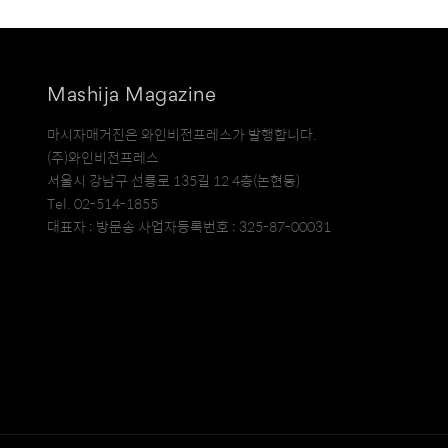
Mashija Magazine
마시자매거진은 와인비전프레스가 발행합니다.
(주)와인비전프레스
서울시 강남구 선릉로 135길 12 4층(논현동)
Tel. 02-514-1855
대표자 : 방문송 사업자등록번호 : 325-87-00031