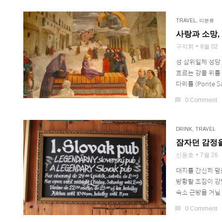
TRAVEL
,
미분류
사랑과 소망,
구지회
8월 02
성 삼위일체 성당
흐르는 강물 위를 
다리를 (Ponte Sa
chat_bubble
0 Comment
DRINK
,
TRAVEL
잠자던 감정
신동호
7월 26
대지를 간신히 덮을
방황할 조짐이 강
숙소 근방을 거닐 텐
chat_bubble
0 Comment