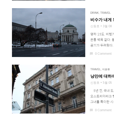
DRINK
,
TRAVEL
비수가 내게 
신동호
3월 08
영하 15도. 비
온통 백옥 같다.
공기가 두려웠다. 살
chat_bubble
0 Comment
TRAVEL
,
미분류
낭만에 대하여
신동호
5월 05
5년 전, 국내 
오스트리아라고 했
그녀를 특이한 시선
chat_bubble
0 Comment