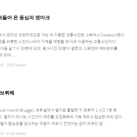
려들어 온 동심의 덴마크
서 덴마크 코펜하겐으로 가는 데 이용한 교통수단은 스웨버스(Swebus)였다.
을 비롯한 스칸디나비아 지역을 여행할 때 자주 이용하는 교통수단이다.
다음 날 7시 30분에 도착. 총 8시간 30분이 걸렸고, 스웨덴의 예테보리를
최대 ...
visibility
2920 Views
 브뤼헤
ssel noord-Brugge). 브뤼셀에서 열차로 출발한 지 정확히 1시간 7분 후
. 열차가 떠나는 시간까지 맥주를 오장육부에 가득 채우고 탑승한 터라 잠이
열차 탑승권을 검수하는 직원이 깨우기 전까지는 잠이 의무인 양 ...
visibility
2126 Views