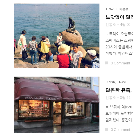
TRAVEL
,
미분류
느닷없이 밀
신동호
4월 05
노르웨이 오슬로에
스웨버스는 스웨덴
23시에 출발해서 
거쳤다. 야간버스의 
chat_bubble
0 Comment
DRINK
,
TRAVEL
달콤한 유혹,
신동호
3월 22
북 브뤼헤 역(Bru
브뤼헤에 도착했다
밀려왔다. 중간에 
chat_bubble
0 Comment