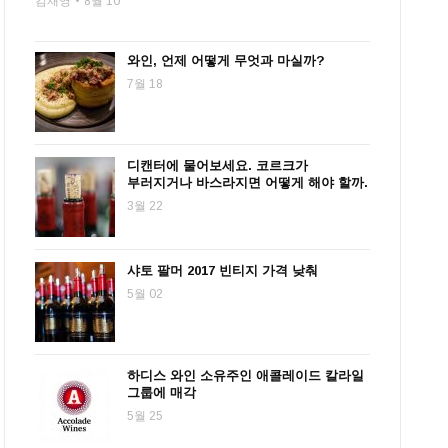
김재영
8월 10
와인, 언제 어떻게 무엇과 마실까?
7월 18
디캔터에 물어보세요. 코르크가
부러지거나 바스라지면 어떻게 해야 할까.
3월 22
샤토 팔머 2017 빈티지 가격 낮춰
5월 02
하디스 와인 소유주인 애콜레이드 칼라일
그룹에 매각
5월 25