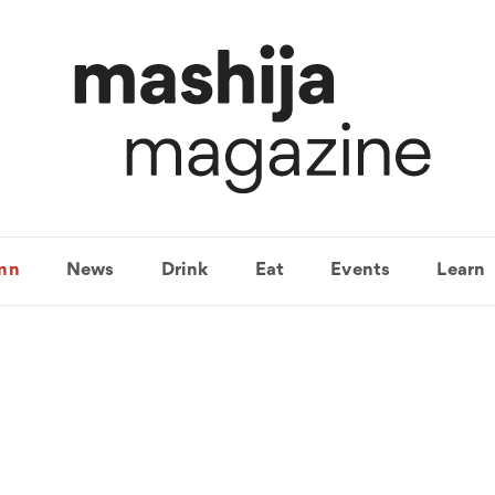
mn
News
Drink
Eat
Events
Learn
유럽여행