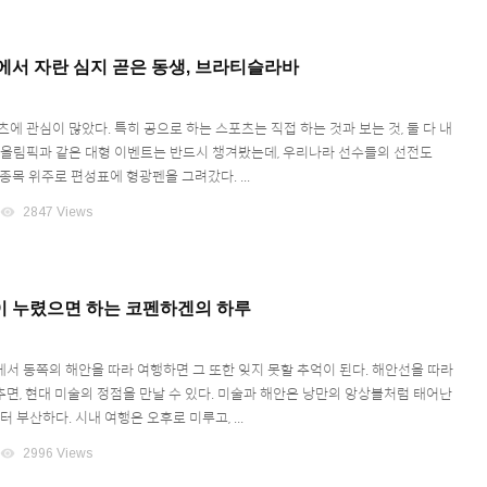
에서 자란 심지 곧은 동생, 브라티슬라바
에 관심이 많았다. 특히 공으로 하는 스포츠는 직접 하는 것과 보는 것, 둘 다 내
 올림픽과 같은 대형 이벤트는 반드시 챙겨봤는데, 우리나라 선수들의 선전도
종목 위주로 편성표에 형광펜을 그려갔다. ...
visibility
2847 Views
이 누렸으면 하는 코펜하겐의 하루
서 동쪽의 해안을 따라 여행하면 그 또한 잊지 못할 추억이 된다. 해안선을 따라
면, 현대 미술의 정점을 만날 수 있다. 미술과 해안은 낭만의 앙상블처럼 태어난
터 부산하다. 시내 여행은 오후로 미루고, ...
visibility
2996 Views