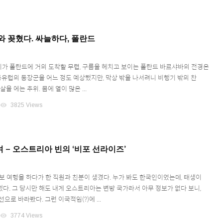
와 꽂혔다. 싸늘하다, 폴란드
행기가 폴란드에 거의 도착할 무렵, 구름을 헤치고 보이는 폴란드 바르샤바의 전경은
 동유럽의 동장군을 어느 정도 예상했지만, 막상 밖을 나서려니 비행기 밖의 찬
을 에는 추위. 몸에 열이 많은 ...
visibility
3825 Views
 – 오스트리아 빈의 ‘비포 선라이즈’
도보 여행을 하다가 한 직원과 친분이 생겼다. 누가 봐도 한국인이었는데, 태생이
다. 그 당시만 해도 내게 오스트리아는 변방 국가라서 아무 정보가 없다 보니,
으로 바라봤다. 그런 이국적임(?)에 ...
visibility
3774 Views