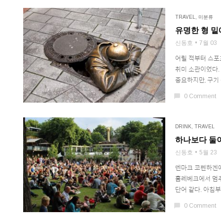
TRAVEL
,
미분류
유명한 형 밑
신동호
7월 03
어릴 적부터 스포츠
취미 소관이었다.
중요하지만, 구기 
chat_bubble
0 Comment
DRINK
,
TRAVEL
하나보다 둘
신동호
5월 23
덴마크 코펜하겐에
훔레베크에서 멈추
단어 같다. 아침부
chat_bubble
0 Comment