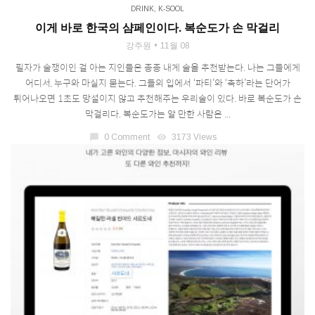
DRINK
,
K-SOOL
이게 바로 한국의 샴페인이다. 복순도가 손 막걸리
강주원
11월 08
필자가 술쟁이인 걸 아는 지인들은 종종 내게 술을 추천받는다. 나는 그들에게
어디서, 누구와 마실지 묻는다. 그들의 입에서 ‘파티’와 ‘축하’라는 단어가
튀어나오면 1초도 망설이지 않고 추천해주는 우리술이 있다. 바로 복순도가 손
막걸리다. 복순도가는 알 만한 사람은 ...
chat_bubble
0 Comment
visibility
3173 Views