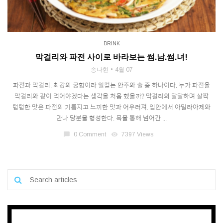
DRINK
막걸리와 파전 사이로 바라보는 썸.남.썸.녀!
송나현
4월 07
파전과 막걸리. 최강의 궁합이라 일컫는 안주와 술 중 하나이다. 누가 파전을
막걸리와 같이 먹어야겠다는 생각을 처음 했을까? 막걸리의 달달하며 살짝
텁텁한 맛은 파전의 기름지고 느끼한 맛과 어우러져, 입안에서 아밀라아제와
만나 당분을 형성한다. 목을 통해 넘어간 ...
chat_bubble
0 Comment
visibility
7397 Views