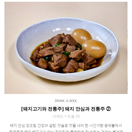
DRINK
,
K-SOOL
[돼지고기와 전통주] 돼지 안심과 전통주 ②
이재민
11월 20
돼지 안심 장조림 간장과 설탕, 맛술로 맛을 내어 한 시간가량 중약불에서