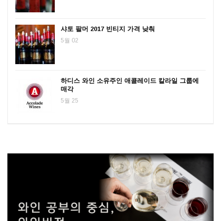
샤토 팔머 2017 빈티지 가격 낮춰
5월 02
하디스 와인 소유주인 애콜레이드 칼라일 그룹에
매각
5월 25