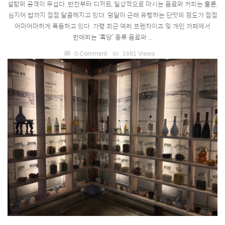
설탕의 공격이 무섭다. 반찬부터 디저트, 일상적으로 마시는 음료와 커피는 물론,
심지어 밥까지 점점 달콤해지고 있다. 덩달아 근래 유행하는 단맛의 정도가 점점
어마어마하게 폭등하고 있다. 가령 최근 여러 프랜차이즈 및 개인 카페에서
판매되는 ‘흑당’ 종류 음료와 ...
chat_bubble
0 Comment
visibility
1691 Views