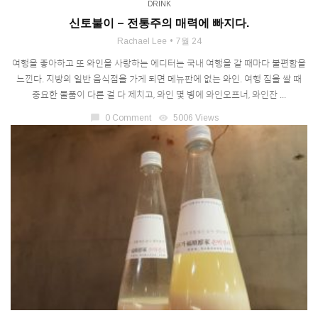
DRINK
신토불이 – 전통주의 매력에 빠지다.
Rachael Lee
7월 24
여행을 좋아하고 또 와인을 사랑하는 에디터는 국내 여행을 갈 때마다 불편함을
느낀다. 지방의 일반 음식점을 가게 되면 메뉴판에 없는 와인. 여행 짐을 쌀 때
중요한 물품이 다른 걸 다 제치고, 와인 몇 병에 와인오프너, 와인잔 ...
chat_bubble
0 Comment
visibility
5006 Views