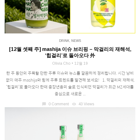
DRINK
,
NEWS
[12월 셋째 주] mashija 이슈 브리핑 – 막걸리의 재해석,
‘힙걸리’로 돌아오다 外
Olivia Cho
12월 19
한 주 동안의 주목할 만한 주류 이슈와 뉴스를 깔끔하게 정리합니다. 시간 낭비
없이 매주 mashija와 함께 주류 트렌드를 발견해 보세요! 1. 막걸리의 재해석,
‘힙걸리’로 돌아오다 한때 중장년층의 술로 인식되던 막걸리가 최근 MZ세대를
중심으로 새로운 ...
chat_bubble
0 Comment
visibility
43 Views