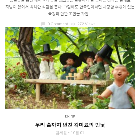
몽글몽글 끓인 돼지고기 안심 장조림은 물컹하게 잘 씹히는 것과는 별개로
지방이 없어서 뻑뻑한 식감을 준다. 그럼에도 한국인이라면 사랑할 수밖에 없는
극강의 단짠 조합을 가진 ...
chat_bubble
0 Comment
visibility
272 Views
DRINK
우리 술까지 번진 감미료의 민낯
김세원
10월 01