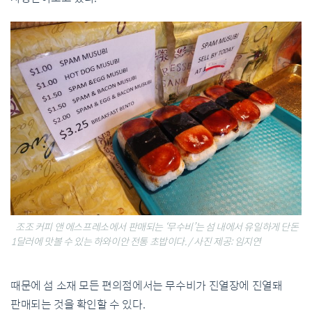
조조 커피 앤 에스프레소에서 판매되는 ‘무수비’는 섬 내에서 유일하게 단돈
1달러에 맛볼 수 있는 하와이안 전통 초밥이다. / 사진 제공: 임지연
때문에
섬
소재
모든
편의점에서는
무수비가
진열장에
진열돼
판매되는
것을
확인할
수
있다
.