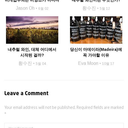
비개입주의는 비양조가 아니다
내추럴 와인이란 무엇인가?
Jason Oh
황수진
6월 02
5월 12
내추럴 와인, 대체 어디에서
당신이 마데이라(Madeira)에
시작된 걸까?
꼭 가야할 이유
황수진
Eva Moon
5월 04
10월 17
Leave a Comment
Your email address will not be published. Required fields are marked
*