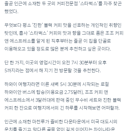
줄곧
인근에
소재한
두
곳의
커피전문점
‘
스타벅스
’
를
자주
찾곤
했었다
.
무엇보다
평소
‘
진한
’
블랙
커피
맛을
선호하는
개인적인
취향인
탓인데
,
흡사
‘
스타벅스
’
커피의
맛과
향을
그대로
품은
조조
커피
앤
에스프레소를
알게
된
직후부터는
줄곧
이
집을
단골로
이용해오고
있을
정도로
많은
분께
추천하고
싶은
곳이다
.
단
한
가지
,
이곳의
영업
시간이
오전
7
시
30
분부터
오후
5
까지라는
점에서
해
지기
전
방문할
것을
추천한다
.
하와이
여행자라면
이른
새벽
5
시
30
분에
시작되는
로컬
하와이안
버스에
탑승
(
이용요금
2.75
달러
),
조조
커피
앤
에스프레소에서
3
달러대에
판매
중인
무수비
세트와
진한
블랙
커피
한
잔으로
여행지에서의
긴
하루를
시작해보면
어떠할까
.
인근에
소재한
마천루가
즐비한
다운타운에서
미국
대도시의
운치를
즐기고
,
막다른
골목
없이
길게
이어지는
차이나타운