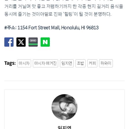
거리를
거닐며
맛
좋고
저렴하기까지
한
각종
현지
길거리
음식을
동시에
즐기는
것이야
말로
진짜
‘
힐링
’
이
될
것이
분명하다
.
#
주소
: 1154 Fort Street Mall, Honolulu, HI 96813
마시자
마시자 매거진
임지연
초밥
커피
하와이
Tags:
임지연