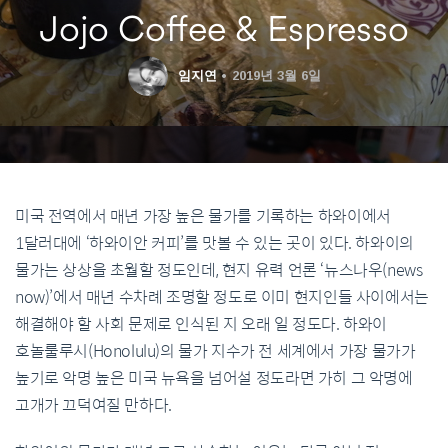
Jojo Coffee & Espresso
임지연
2019년 3월 6일
미국
전역에서
매년
가장
높은
물가를
기록하는
하와이에서
1
달러
대에
‘
하와이안
커피
’
를
맛볼
수
있는
곳이
있다
.
하와이의
물가는
상상을
초월할
정도인데
,
현지
유력
언론
‘
뉴스나우
(news
now)’
에서
매년
수
차례
조명할
정도로
이미
현지인들
사이에서는
해결해야
할
사회
문제로
인식된
지
오래
일
정도다
.
하와이
호놀룰루
시
(Honolulu)
의
물가
지수가
전
세계에서
가장
물가가
높기로
악명
높은
미국
뉴욕을
넘어설
정도라면
가히
그
악명에
고개가
끄덕여질
만하다
.