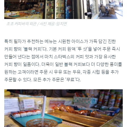
조조 커피바의 외관 / 사진 제공: 임지연
특히
필자가
추천하는
메뉴는
시원한
아이스가
가득
담긴
진한
커피
향의
‘
블랙
커피
’
다
.
기본
커피
원액
‘
투
샷
’
을
넣어
주문
즉시
만들어
낸다는
점에서
마치
스타벅스의
커피
맛과
가장
유사한
커피
향이
일품이다
.
더욱이
일반
블랙
커피보다
더
다양한
풍미를
원하는
고객이라면
주문
시
우유
또는
두유
,
각종
시럽
등을
추가
주문할
수
있다
.
모든
추가
주문은
‘
무료
’
다
.