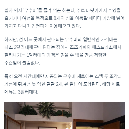
필자
역시
‘
무수비
’
를
즐겨
먹곤
하는데
,
주로
바닷가에서
수영을
즐기거나
여행을
목적으로
8
개의
섬을
이동할
때마다
가방에
넣어
가지고
다니며
간편하게
이용해오고
있다
.
하지만
,
섬
어느
곳에서
판매되는
무수비의
일반적인
가격대는
최소
3
달러
대에
판매된다는
점에서
조조커피와
에스프레소에서
팔려나가는
1
달러
대의
가격은
믿을
수
없을
만큼
저렴한
수준임이
틀림없다
.
특히
오전
시간대에만
제공되는
무수비
세트에는
스팸
두
조각과
기름에
튀겨낸
듯
익힌
달걀
2
개
,
흰
쌀밥이
포함된다
.
해당
세트
메뉴는
3
달러대다
.