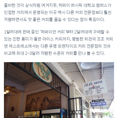
즐비한
것이
상식처럼
여겨지듯
,
하와이
퍼시픽
대학교
캠퍼스가
인접한
거리에서
운영되는
이
곳
역시
다른
커피
전문점보다
훨씬
저렴하면서도
맛
좋은
커피를
즐길
수
있다는
점이
특징이다
.
1
달러
대에
판매
중인
‘
하와이안
커피
’
부터
2
달러대에
구매할
수
있는
진한
풍미가
좋은
아이스
커피까지
,
평범한
외관의
조조
커피
앤
에스프레소에서는
다른
유명
프랜차이즈
커피
전문점의
것과
비교해
최대
2~3
달러
저렴한
수준의
커피를
만나
볼
수
있다
.