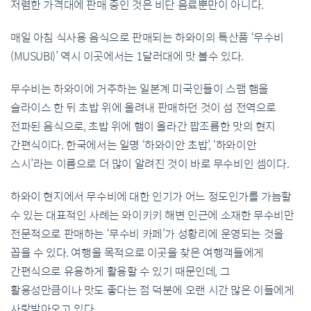
저렴한
가격대에
판매
중인
것은
비단
음료
뿐만이
아니다
.
매일
아침
식사용
음식으로
판매되는
하와이의
특산품
‘
무수비
(MUSUBI)’
역시
이
곳에서는
1
달러
대에
맛
볼
수
있다
.
무수비는
하와이에
거주하는
일본계
미국인들이
스팸
햄을
슬라이스
한
뒤
초밥
위에
올려내
판매하던
것이
섬
전역으로
전파된
음식으로
,
초밥
위에
햄이
올라간
짭조름한
맛의
현지
간편식이다
.
한국에서는
일명
‘
하와이안
초밥
’, ‘
하와이안
스시
’
라는
이름으로
더
많이
알려진
것이
바로
무수비인
셈이다
.
하와이
현지에서
무수비에
대한
인기가
어느
정도인가를
가늠할
수
있는
대표적인
사례는
와이키키
해변
인근에
소재한
무수비만
전문적으로
판매하는
‘
무수비
카페
’
가
성황리에
운영되는
것을
꼽을
수
있다
.
여행을
목적으로
이
곳을
찾은
여행객들에게
간편식으로
유용하게
활용할
수
있기
때문인데
,
그
활용성
만큼이나
맛도
좋다는
점
덕분에
오랜
시간
많은
이들에게
사랑받아오고
있다
.