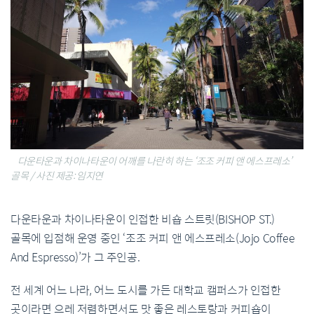
다운타운과 차이나타운이 어깨를 나란히 하는 ‘조조 커피 앤 에스프레소’
골목 / 사진 제공: 임지연
다운타운과
차이나타운이
인접한
비숍
스트릿
(BISHOP ST.)
골목에
입점해
운영
중인
‘
조조
커피
앤
에스프레소
(Jojo Coffee
And Espresso)’
가
그
주인공
.
전
세계
어느
나라
,
어느
도시를
가든
대학교
캠퍼스가
인접한
곳이라면
으레
저렴하면서도
맛
좋은
레스토랑과
커피숍이