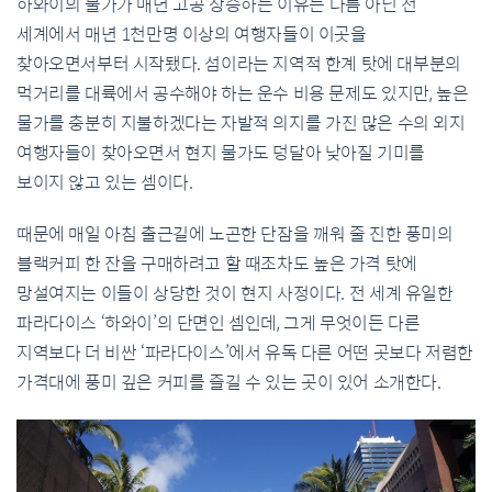
하와이의
물가가
매년
고공
상승하는
이유는
다름
아닌
전
세계에서
매년
1
천
만명
이상의
여행자들이
이
곳을
찾아오면서부터
시작됐다
.
섬이라는
지역적
한계
탓에
대부분의
먹거리를
대륙에서
공수해야
하는
운수
비용
문제도
있지만
,
높은
물가를
충분히
지불하겠다는
자발적
의지를
가진
많은
수의
외지
여행자들이
찾아오면서
현지
물가도
덩달아
낮아질
기미를
보이지
않고
있는
셈이다
.
때문에
매일
아침
출근
길에
노곤한
단잠을
깨워
줄
진한
풍미의
블랙
커피
한
잔을
구매하려고
할
때
조차도
높은
가격
탓에
망설여지는
이들이
상당한
것이
현지
사정이다
.
전
세계
유일한
파라다이스
‘
하와이
’
의
단면인
셈인데
,
그게
무엇이든
다른
지역보다
더
비싼
‘
파라다이스
’
에서
유독
다른
어떤
곳보다
저렴한
가격대에
풍미
깊은
커피를
즐길
수
있는
곳이
있어
소개한다
.