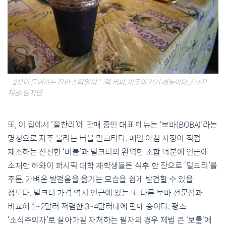
2샷이 들어가는 진한 스타일의 블랙 커피. 이곳의 인기 메뉴이다. / 사진
제공: 임지연
또
,
이
집에서
‘
절찬리
’
에
판매
중인
대표
메뉴는
‘
보바
(BOBA)’
라는
명칭으로
자주
불리는
버블
밀크티다
.
매일
아침
사장이
직접
제조하는
신선한
‘
버블
’
과
밀크티의
완벽한
조합
덕분에
인근에
소재한
하와이
퍼시픽
대학
재학생들은
식후
한
잔으로
‘
밀크티
’
를
주문
,
가벼운
발걸음을
옮기는
모습을
쉽게
발견할
수
있을
정도다
.
밀크티
가격
역시
인근에
있는
또
다른
보바
전문점과
비교해
1~2
달러
저렴한
3~4
달러대에
판매
중이다
.
평소
‘
소식주의자
’
로
살아가길
자처하는
필자의
경우
제법
큰
‘
보틀
’
에