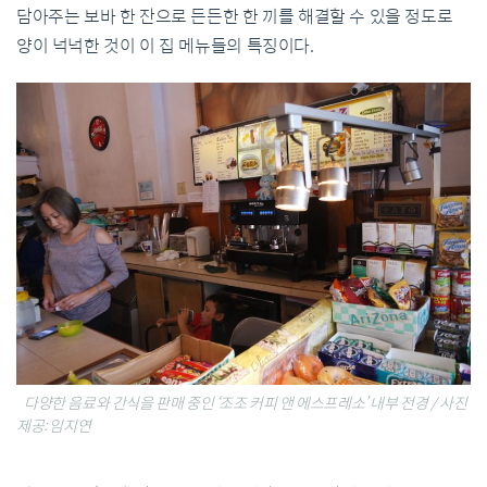
담아주는
보바
한
잔으로
든든한
한
끼를
해결할
수
있을
정도로
양이
넉넉한
것이
이
집
메뉴들의
특징이다
.
다양한 음료와 간식을 판매 중인 ‘조조 커피 앤 에스프레소’ 내부 전경 / 사진
제공: 임지연