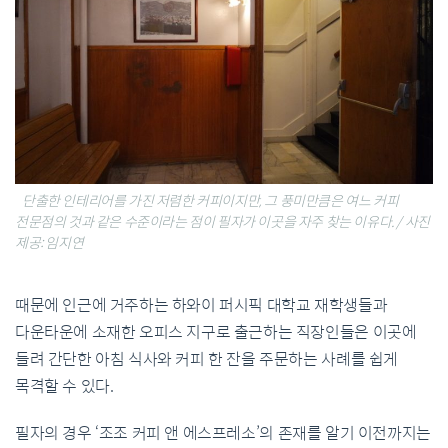
단출한 인테리어를 가진 저렴한 커피이지만, 그 풍미만큼은 여느 커피
전문점의 것과 같은 수준이라는 점이 필자가 이곳을 자주 찾는 이유다. / 사진
제공: 임지연
때문에
인근에
거주하는
하와이
퍼시픽
대학교
재학생들과
다운타운에
소재한
오피스
지구로
출근하는
직장인들은
이
곳에
들려
간단한
아침 식사와
커피
한
잔을
주문하는
사례를
쉽게
목격할
수
있다
.
필자의
경우
‘
조조
커피
앤
에스프레소
’
의
존재를
알기
이전까지는