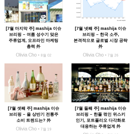
[7월 마지막 주] mashija 이슈
[7월 넷째 주] mashija 이슈
브리핑 – 여름 성수기 맞은
브리핑 – 한국 소주,
주류업계, 오프라인 마케팅
본격적으로 글로벌 시장 공략
총력 外
外
Olivia Cho
Olivia Cho
8월 02
7월 26
[7월 셋째 주] mashija 이슈
[7월 둘째 주] mashija 이슈
브리핑 – 올 상반기 전통주
브리핑 – 한풀 꺾인 위스키
소비 트렌드는? 外
인기, 포트폴리오 다각화로
대응하는 주류업계 外
Olivia Cho
7월 19