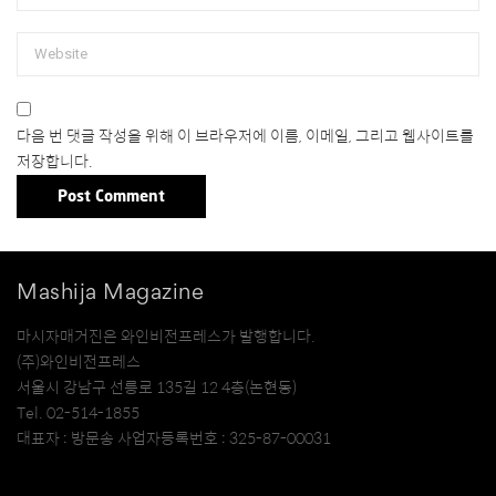
다음 번 댓글 작성을 위해 이 브라우저에 이름, 이메일, 그리고 웹사이트를
저장합니다.
Mashija Magazine
마시자매거진은 와인비전프레스가 발행합니다.
(주)와인비전프레스
서울시 강남구 선릉로 135길 12 4층(논현동)
Tel. 02-514-1855
대표자 : 방문송 사업자등록번호 : 325-87-00031