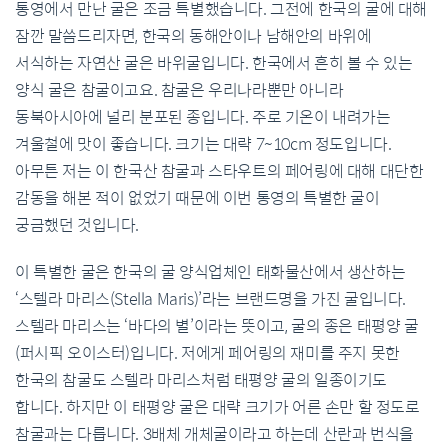
통영에서 만난 굴은 조금 특별했습니다. 그전에 한국의 굴에 대해
잠깐 말씀드리자면, 한국의 동해안이나 남해안의 바위에
서식하는 자연산 굴은 바위굴입니다. 한국에서 흔히 볼 수 있는
양식 굴은 참굴이고요. 참굴은 우리나라뿐만 아니라
동북아시아에 널리 분포된 종입니다. 주로 기온이 내려가는
겨울철에 맛이 좋습니다. 크기는 대략 7~10cm 정도입니다.
아무튼 저는 이 한국산 참굴과 스타우트의 페어링에 대해 대단한
감동을 해본 적이 없었기 때문에 이번 통영의 특별한 굴이
궁금했던 것입니다.
이 특별한 굴은 한국의 굴 양식업체인 태화물산에서 생산하는
‘스텔라 마리스(Stella Maris)’라는 브랜드명을 가진 굴입니다.
스텔라 마리스는 ‘바다의 별’이라는 뜻이고, 굴의 종은 태평양 굴
(퍼시픽 오이스터)입니다. 저에게 페어링의 재미를 주지 못한
한국의 참굴도 스텔라 마리스처럼 태평양 굴의 일종이기도
합니다. 하지만 이 태평양 굴은 대략 크기가 어른 손만 할 정도로
참굴과는 다릅니다. 3배체 개체굴이라고 하는데 산란과 번식을