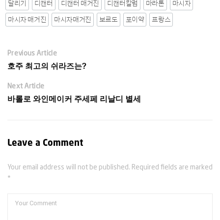
달리기
디캔터
디캔터 매거진
디캔터칼럼
마라톤
마시자
마시자 매거진
마시자매거진
보르도
포이약
프랑스
Previous Article
호주 최고의 쉬라즈는?
Next Article
바롤로 와인메이커 주세페 리날디 별세
Leave a Comment
Your email address will not be published. Required fields are marked
*