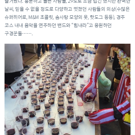
즐거웠다. 흥분하고 들뜬 사람들, 29도로 조금 덥긴 했지만 완벽한
날씨, 믿을 수 없을 정도로 다양하고 멋졌던 사람들의 의상(수많은
슈퍼히어로, M&M 초콜릿, 솜사탕 모양의 옷, 핫도그 등등), 경주
코스 내내 음악을 연주하던 밴드와 “힘내라”고 응원하던
구경꾼들…….