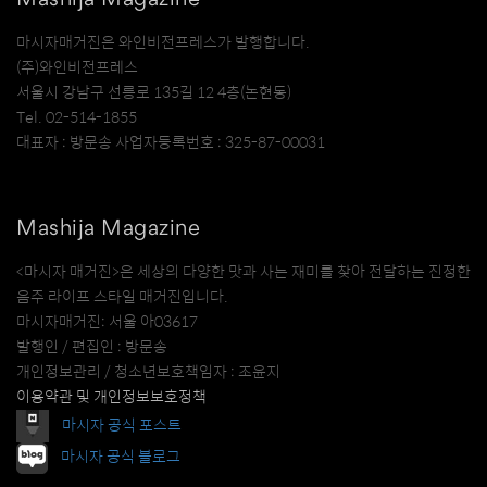
Mashija Magazine
마시자매거진은 와인비전프레스가 발행합니다.
(주)와인비전프레스
서울시 강남구 선릉로 135길 12 4층(논현동)
Tel. 02-514-1855
대표자 : 방문송 사업자등록번호 : 325-87-00031
Mashija Magazine
<마시자 매거진>은 세상의 다양한 맛과 사는 재미를 찾아 전달하는 진정한
음주 라이프 스타일 매거진입니다.
마시자매거진: 서울 아03617
발행인 / 편집인 : 방문송
개인정보관리 / 청소년보호책임자 : 조윤지
이용약관 및 개인정보보호정책
마시자 공식 포스트
마시자 공식 블로그