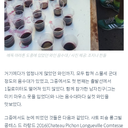
메독 마라톤 도중에 있었던 와인 음수대 / 사진 제공: 조지나 힌들
거기에다가 엄청나게 많았던 와인까지. 모두 합쳐 스물세 군대
정도의 음수대가 있었고, 그중에서도 첫 번째는 출발선에서
1킬로미터도 떨어져 있지 않았다. 함께 참가한 남자친구(그는
미키 마우스 옷을 입었다)와 나는 음수대마다 실컷 와인을
맛보았다.
그중에서도 눈에 띄었던 것들은 다음과 같았다. 샤토 피숑 롱그빌
콩테스 드 라랑드 2016(Chateau Pichon Longueville Comtesse