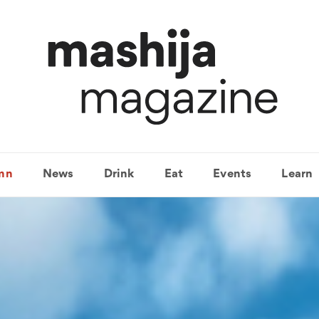
mn
News
Drink
Eat
Events
Learn