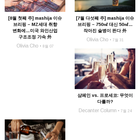
[8월 첫째 주] mashija 이슈
[7월 다섯째 주] mashija 이슈
브리핑 – MZ세대 취향
브리핑 – 750㎖ 대신 50㎖…
변화에…미국 와인산업
작아진 술병이 뜬다 外
구조조정 가속 外
Olivia Cho
7월 31
Olivia Cho
8월 07
샴페인 vs. 프로세코: 무엇이
다를까?
Decanter Column
7월 24