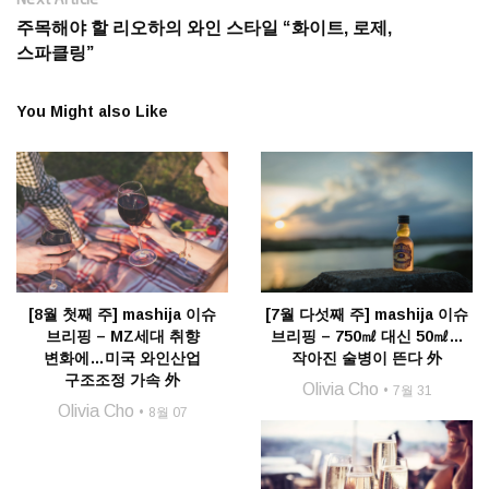
주목해야 할 리오하의 와인 스타일 “화이트, 로제,
스파클링”
You Might also Like
[8월 첫째 주] mashija 이슈
[7월 다섯째 주] mashija 이슈
브리핑 – MZ세대 취향
브리핑 – 750㎖ 대신 50㎖…
변화에…미국 와인산업
작아진 술병이 뜬다 外
구조조정 가속 外
Olivia Cho
7월 31
Olivia Cho
8월 07