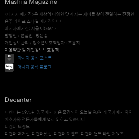
Mashija Magazine
<마시자 매거진>은 세상의 다양한 맛과 사는 재미를 찾아 전달하는 진정한
음주 라이프 스타일 매거진입니다.
마시자매거진: 서울 아03617
발행인 / 편집인 : 방문송
개인정보관리 / 청소년보호책임자 : 조윤지
이용약관 및 개인정보보호정책
마시자 공식 포스트
마시자 공식 블로그
Decanter
디캔터는 1975년 영국에서 처음 출간되어 오늘날 90여 개 국가에서 와인
애호가와 전문가들에게 널리 읽히고 있습니다.
디캔터 브랜드
디캔터 매거진, 디캔터닷컴, 디캔터 이벤트, 디캔터 월드 와인 어워즈,