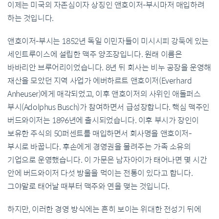
이제는 미국의 자존심이자 상징인 앤호이저-부시마저 매입하려
하는 것입니다.
앤호이저-부시는 1852년 독일 이민자들이 미시시피 강둑에 있는
세인트루이스에 설립한 맥주 양조장입니다. 원래 이름은
바바리안 브루어리이었습니다. 8년 뒤 회사는 비누 공장을 운영해
재산을 모았던 지역 사업가 에버하르트 앤호이저(Everhard
Anheuser)에게 매각되었고, 이후 앤호이저의 사위인 애돌퍼스
부시(Adolphus Busch)가 참여하면서 급성장합니다. 핵심 맥주인
버드와이저는 1896년에 출시되었습니다. 이후 부시가 장인이
보유한 주식의 50퍼센트를 매입하면서 회사명을 앤호이저-
부시로 바꿉니다. 후손에게 경영권을 물려주는 가족 소유의
기업으로 운영했습니다. 이 가문은 남자아이가 태어나면 몇 시간
안에 버드와이저 다섯 방울을 먹이는 전통이 있다고 합니다.
그야말로 태어날 때부터 맥주와 연을 맺는 것입니다.
하지만, 이러한 경영 방식에는 흔히 보이는 위대한 전성기 뒤에