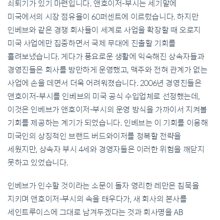
쇠퇴기가 있기 마련입니다. 앤호이저-부시는 세기말에
미국에서의 시장 점유율이 60퍼센트에 이르렀습니다. 하지만
인베브와 같은 경쟁 회사들이 세계로 사업을 확장할 때 오로지
미국 사업에만 집중하면서 국제 무대에 진출할 기회를
흘려보냈습니다. 게다가 풍요로운 생활에 익숙해진 상속자들과
경영진들은 회사를 방만하게 운영했고, 맥주와 전혀 관계가 없는
사업에 손을 데면서 더욱 어려워졌습니다. 2006년 경영진들은
앤호이저-부시를 인베브의 미국 공식 수입업체로 선정했는데,
이것은 인베브가 앤호이저-부시의 운영 방식을 가까이서 지켜볼
기회를 제공하는 계기가 되었습니다. 인베브는 이 기회를 이용해
미국인의 상징적인 브랜드 버드와이저를 정복할 전략을
세웠지만, 상속자 부시 4세와 경영자들은 이러한 위험을 깨닫지
못하고 있었습니다.
인베브가 인수할 것이라는 소문이 돌자 영리한 레만은 침묵을
지키며 앤호이저-부시의 속을 태우다가, 새 회사의 본사를
세인트루이스에 그대로 남겨두겠다는 것과 회사명을 AB