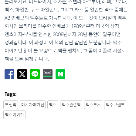
둘러보세요. 버드와이저, 호가든, 스텔라 아르투아, 레페, 코로나,
벡스, 하얼빈, 구스 아일랜드, 그리고 카스 등 알만한 맥주 중에는
AB 인베브의 맥주들로 가득합니다. 이 모든 것이 브라질의 맥주
회사인 브라마를 인수한 인베브가 1989년부터 미국의 상징
앤호이저-부시를 인수한 2008년까지 20년 동안에 일구어낸
성과입니다. 이 과정이 이 책의 단연 압권인 부분입니다. 맥주
이야기만 읽어 볼 요량으로 책을 펼쳐도, 그 꿈에 이끌려 저절로
책을 모두 읽게 됩니다.
Tags:
드림빅
마시자매거진
맥주
맥주관련책
맥주도서
맥주브랜드
맥주이야기