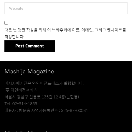
다음 번 댓글 작성을 위해 이 브라우저에 이름, 이메일, 그리고 웹사이트를
저장합니다.
Mashija Magazine
마시자매거진은 와인비전프레스가 발행합니다.
(주)와인비전프레스
서울시 강남구 선릉로 135길 12 4층(논현동)
Tel. 02-514-1855
대표자 : 방문송 사업자등록번호 : 325-87-00031