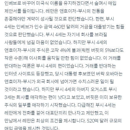
인베브로 바꾸어 미국식 이름을 유지하겠다면서 슬며시 매입
제안서를 들이밉니다. 레만은 앤호이저-부시의 전통을
존중해야만 계약이 성사될 것으로 판단했습니다. 한편, 부시
4세는 인베브가 인수 금액 460만 달러의 거금을 대출받기는 힘들
것으로 판단했습니다. 부시 4세는 자기네 회사를 브라질
사람들에게 넘길 마음이 없었습니다. 하지만 부시 4세의
앤호이저-부시의 주식은 고작 4%에 불과(워렌 버핏의 5%보다도
작은 수준)해 이사회를 움직일 만한 힘이 없었습니다. 이 거래를
반대하는 여론은 부시 4세의 편이었습니다. 거래를 반대하는
인터넷 사이트도 등장했고, 당시 대통령 후보였던 버락 오바마는
앤호이저-부시가 외국 회사에 넘어가면 수치스러운 일이 될
것이라고 했습니다. 하지만 부시 4세의 아버지 오거스트 부시
3세는 회사를 매각하는 편이 낫다고 보았고, 버핏은 이미 보유한
주식의 일부를 매각하기 시작했습니다. 다급해진 부시 4세는
레만에게 전화를 걸어 대표단끼리 만나자고 제안했고, 이
만남에서 레만은 최상의 조건을 제시합니다. 520억 달러 규모의
매입 금액을 제시한 것입니다.