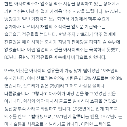
한편, 아사히맥주가 업소용 맥주 시장을 장악하고 있는 상태에서
기린맥주는 어쩔 수 없이 가정용 맥주 시장을 노립니다. 6~70년대
냉장고가 일반 가정까지 보급되면서 가정에서 맥주 수요가
증가하자, 미쓰비시 재벌의 조직력을 앞세운 기린맥주는
슬금슬금 점유율을 높입니다. 후발 주자 산토리가 맥주 업계에
진출했을 때 아사히는 오사카 지방의 판매망을 허락해 줄 수밖에
없었습니다. 이런 일련의 시련을 아사히맥주는 극복하지 못했고,
80년대 중반까지 점유율은 계속해서 바닥으로 향합니다.
9.6%, 이것은 아사히의 점유율이 가장 낮게 떨어졌던 1985년의
수치입니다. 이때 산토리는 9.2%, 기린은 61.3% 삿포로는 19.8%
였습니다. 산토리가 같은 9%대라고 해도 사실상 꼴찌나
다름없습니다. 그렇다고 아사히가 마냥 손을 놓고 있었던 것은
아닙니다. 회심의 역작 아사히 골드를 발매하여 호평을 얻었으나
생산량 부족 사태로 좌절하고 맙니다. 1958년에는 업계 최초로
맥주를 캔으로 발매했으며, 1971년에 알루미늄 캔을, 1977년에는
미니 술통을 처음으로 개발하기도 합니다. 이러한 노력에도