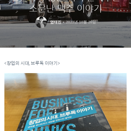
소문난 맥주 이야기
염태진
2023년 10월 26일
<창업의 시대, 브루독 이야기>