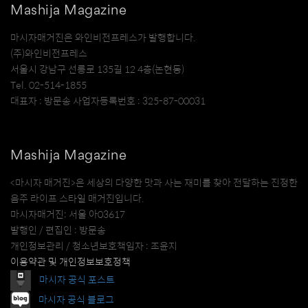
Mashija Magazine
마시자매거진은 와인비전프레스가 발행합니다.
(주)와인비전프레스
서울시 강남구 선릉로 135길 12 4층(논현동)
Tel. 02-514-1855
대표자 : 방문송 사업자등록번호 : 325-87-00031
Mashija Magazine
<마시자 매거진>은 세상의 다양한 맛과 사는 재미를 찾아 전달하는 진정한
음주 라이프 스타일 매거진입니다.
마시자매거진: 서울 아03617
발행인 / 편집인 : 방문송
개인정보관리 / 청소년보호책임자 : 조윤지
이용약관 및 개인정보보호정책
마시자 공식 포스트
마시자 공식 블로그