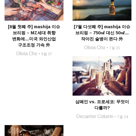
[8월 첫째 주] mashija 이슈
[7월 다섯째 주] mashija 이슈
브리핑 – MZ세대 취향
브리핑 – 750㎖ 대신 50㎖…
변화에…미국 와인산업
작아진 술병이 뜬다 外
구조조정 가속 外
Olivia Cho
7월 31
Olivia Cho
8월 07
샴페인 vs. 프로세코: 무엇이
다를까?
Decanter Column
7월 24