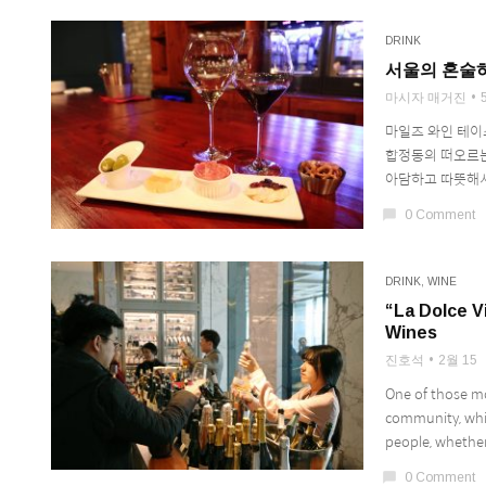
DRINK
서울의 혼술하
마시자 매거진
마일즈 와인 테이
합정동의 떠오르는
아담하고 따뜻해서 
chat_bubble
0 Comment
DRINK
,
WINE
“La Dolce V
Wines
진호석
2월 15
One of those m
community, whic
people, whether 
chat_bubble
0 Comment