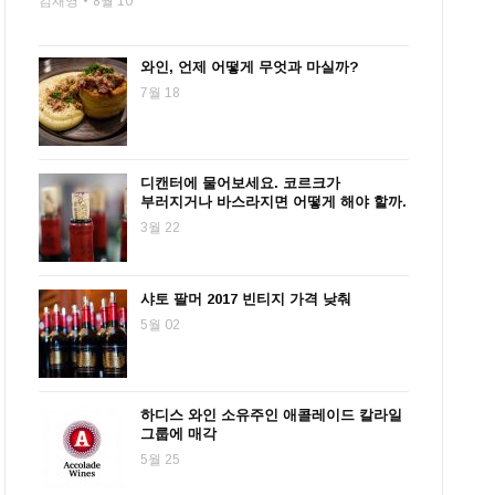
김재영
8월 10
와인, 언제 어떻게 무엇과 마실까?
7월 18
디캔터에 물어보세요. 코르크가
부러지거나 바스라지면 어떻게 해야 할까.
3월 22
샤토 팔머 2017 빈티지 가격 낮춰
5월 02
하디스 와인 소유주인 애콜레이드 칼라일
그룹에 매각
5월 25