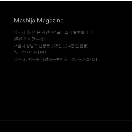
Mashija Magazine
마시자매거진은 와인비전프레스가 발행합니다.
(주)와인비전프레스
서울시 강남구 선릉로 135길 12 4층(논현동)
Tel. 02-514-1855
대표자 : 방문송 사업자등록번호 : 325-87-00031