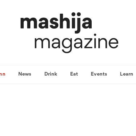
mn
News
Drink
Eat
Events
Learn
포시즌스호텔