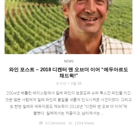
NEWS
와인 포스트 – 2018 디캔터 맨 오브더 이어 “에두아르도
채드윅!”
조수민
3월 08
2004년 베를린 테이스팅에서 칠레 와인이 보르도와 슈퍼 투스칸 와인을 이긴
것은 많은 사람에게 칠레 와인의 품질을 새롭게 인식시켜준 사건이었다. 그리고
또 한번 칠레의 에두아르도 채드윅이 2018년 “디캔터 맨 오브 더 이어”에
뽑혔다. 칠레에서는 처음이고, 남미에서는 ...
chat_bubble
0 Comment
visibility
1204 Views