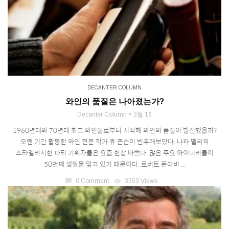
DECANTER COLUMN
와인의 품질은 나아졌는가?
Decanter Column
3월 16
1960년대와 70년대 최고 와인들로부터 시작해 와인의 품질이 발전했을까?
오랜 기간 활동한 와인 전문 작가 휴 존슨이 반추해보았다. 나파 밸리의
스타일리시한 파티 기획자들은 요즘 한창 바쁘다. 많은 주요 와이너리들이
50번째 생일을 맞고 있기 때문이다. 로버트 몬다비 ...
chat_bubble
0 Comment
visibility
3553 Views