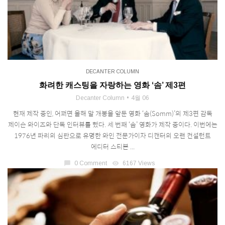
DECANTER COLUMN
화려한 캐스팅을 자랑하는 영화 ‘솜’ 제3편
Decanter Column
4월 06
현재 제작 중인, 어쩌면 올해 말 개봉을 앞둔 영화 ‘솜(Somm)’의 제3편 감독
제이슨 와이즈와 단독 인터뷰를 했다. 세 번째 ‘솜’ 영화가 제작 중이다. 이번에는
1976년 파리의 심판으로 유명한 와인 전문가이자 디캔터의 오랜 컨설턴트
에디터 스티븐 ...
chat_bubble
0 Comment
visibility
6167 Views