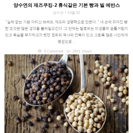
양수연의 재즈쿠킹-2 휴식같은 기본 빵과 빌 에반스
양수연
10월 02
“실패 없는 기본 아티산 브레드, 재즈의 생명력으로 만든다. “ 내 손에 쥐어진 빵
한 조각은 많은 생각을 불러일으킨다. 그 안에는 발효되는 미생물의 꿈틀거림이
있고 목숨을 부지하고자 했던 쟁취의 역사와 전복이 있고 그토록 많은 시인에게
영감으로 ...
chat_bubble
0 Comment
visibility
2891 Views