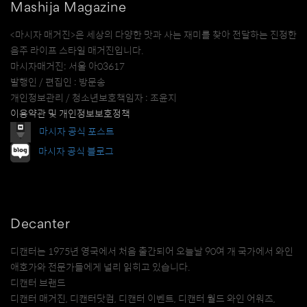
Mashija Magazine
<마시자 매거진>은 세상의 다양한 맛과 사는 재미를 찾아 전달하는 진정한
음주 라이프 스타일 매거진입니다.
마시자매거진: 서울 아03617
발행인 / 편집인 : 방문송
개인정보관리 / 청소년보호책임자 : 조윤지
이용약관 및 개인정보보호정책
마시자 공식 포스트
마시자 공식 블로그
Decanter
디캔터는 1975년 영국에서 처음 출간되어 오늘날 90여 개 국가에서 와인
애호가와 전문가들에게 널리 읽히고 있습니다.
디캔터 브랜드
디캔터 매거진, 디캔터닷컴, 디캔터 이벤트, 디캔터 월드 와인 어워즈,