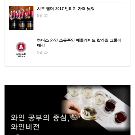
샤토 팔머 2017 빈티지 가격 낮춰
5월 02
하디스 와인 소유주인 애콜레이드 칼라일 그룹에
매각
5월 25