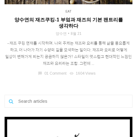
EAT
양수연의 재즈쿠킹-1 부엌과 재즈의 기본 팬트리를
생각하다
양수연
8월 21
–재즈 쿠킹 연재를 시작하며. 나의 주제는 재즈와 요리를 통해 삶을 풍요롭게
하고, 더 나아가 자기 수양의 길을 모색하는 일이다. 재즈와 요리로 어떻게
일상이 변해가게 되는지 궁금하지 않은가? 스타일이 멋스럽고 현대적인 느낌인
재즈와 요리라는 조합. 그런데 ...
chat_bubble
01 Comment
visibility
1604 Views