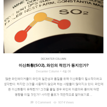
DECANTER COLUMN
이산화황(SO2), 와인의 적인가 동지인가?
Decanter Column
4월 08
많은 와인메이커들이 와인의 일관성과 품질을 위해 이산화황이 필수적이라고
생각한다. 하지만 그것을 사용하지 않으려 하는 사람들이 많아지고 있다. 와인에
든 이산화황이 유해한가? 그것을 줄일 경우 와인의 아로마와 풍미에 어떤
영향을 미칠 것인가? 사이먼 울프가 객관적으로 알아보기로 ...
chat_bubble
0 Comment
visibility
9374 Views