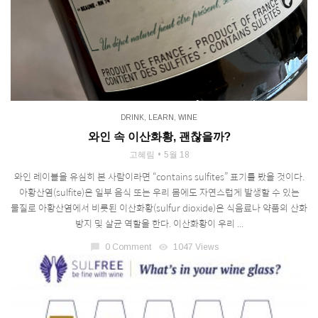
DRINK
,
LEARN
,
WINE
와인 속 이산화황, 괜찮을까?
고혜림
5월 18
와인 레이블을 유심히 본 사람이라면 “contains sulfites” 표기를 봤을 것이다.
아황산염(sulfite)은 일부 음식 또는 우리 몸에도 자연스럽게 발생할 수 있는
물질로 아황산염에서 비롯된 이산화황(sulfur dioxide)은 식음료나 약품의 산화
방지 및 살균 역할을 한다. 이산화황이 우리 ...
chat_bubble
0 Comment
visibility
1047 Views