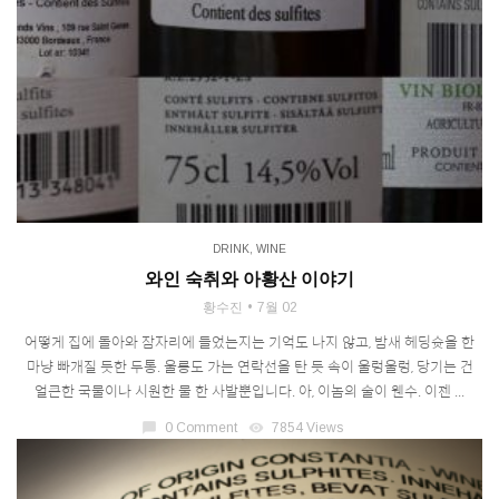
DRINK
,
WINE
와인 숙취와 아황산 이야기
황수진
7월 02
어떻게 집에 돌아와 잠자리에 들었는지는 기억도 나지 않고, 밤새 헤딩슛을 한
마냥 빠개질 듯한 두통. 울릉도 가는 연락선을 탄 듯 속이 울렁울렁, 당기는 건
얼큰한 국물이나 시원한 물 한 사발뿐입니다. 아, 이놈의 술이 웬수. 이젠 ...
chat_bubble
0 Comment
visibility
7854 Views