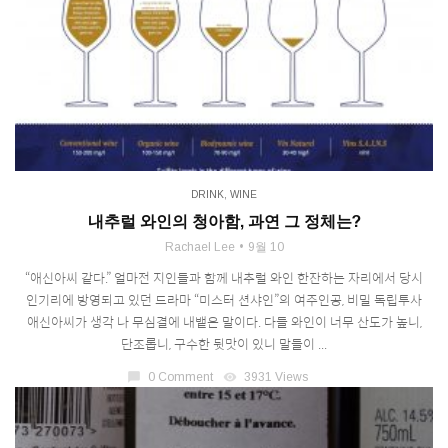
DRINK
,
WINE
내추럴 와인의 청아함, 과연 그 정체는?
Rachael Lee
9월 10
“애신아씨 같다.” 얼마전 지인들과 함께 내추럴 와인 한잔하는 자리에서 당시
인기리에 방영되고 있던 드라마 “미스터 션샤인”의 여주인공, 비밀 독립투사
애신아씨가 생각 나 무심결에 내뱉은 말이다. 다들 와인이 너무 산도가 높니,
단조롭니, 구수한 뒷맛이 있니 말들이 ...
chat_bubble
0 Comment
visibility
3931 Views