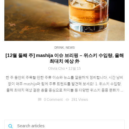
DRINK
,
NEWS
[12월 둘째 주] mashija 이슈 브리핑 – 위스키 수입량, 올해
최대치 예상 外
Olivia Cho
12월 15
한 주 동안의 주목할 만한 주류 이슈와 뉴스를 깔끔하게 정리합니다. 시간 낭비
없이 매주 mashija와 함께 주류 트렌드를 발견해 보세요! 1. 위스키 수입량,
올해 최대치 예상 젊은 층을 중심으로 하이볼 등 다양한 위스키 음용 문화가 ...
chat_bubble
0 Comment
visibility
281 Views