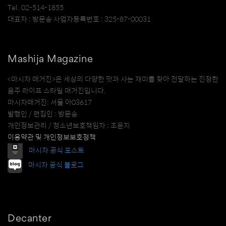
Tel. 02-514-1855
대표자 : 방문송 사업자등록번호 : 325-87-00031
Mashija Magazine
<마시자 매거진>은 세상의 다양한 맛과 사는 재미를 찾아 전달하는 진정한
음주 라이프 스타일 매거진입니다.
마시자매거진: 서울 아03617
발행인 / 편집인 : 방문송
개인정보관리 / 청소년보호책임자 : 조윤지
이용약관 및 개인정보보호정책
마시자 공식 포스트
마시자 공식 블로그
Decanter