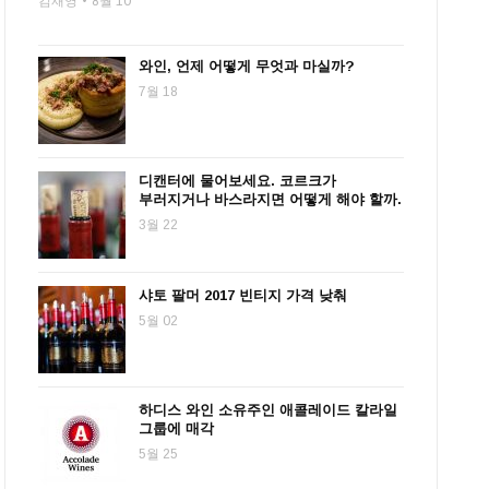
김재영
8월 10
와인, 언제 어떻게 무엇과 마실까?
7월 18
디캔터에 물어보세요. 코르크가
부러지거나 바스라지면 어떻게 해야 할까.
3월 22
샤토 팔머 2017 빈티지 가격 낮춰
5월 02
하디스 와인 소유주인 애콜레이드 칼라일
그룹에 매각
5월 25