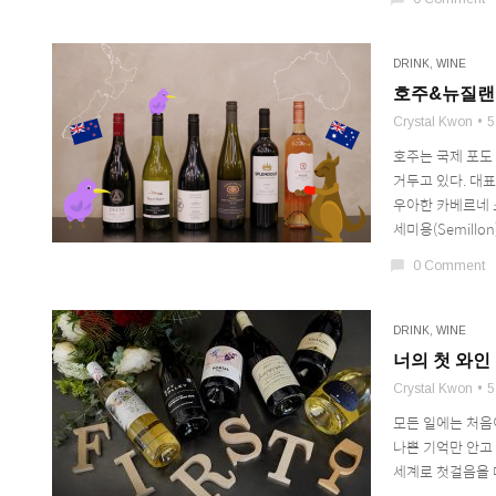
DRINK
,
WINE
호주&뉴질랜드
Crystal Kwon
5
호주는 국제 포도
거두고 있다. 대표작
우아한 카베르네 소
세미용(Semillon)
chat_bubble
0 Comment
DRINK
,
WINE
너의 첫 와인 
Crystal Kwon
5
모든 일에는 처음이
나쁜 기억만 안고
세계로 첫걸음을 떼