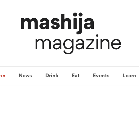
mn
News
Drink
Eat
Events
Learn
와인시음회