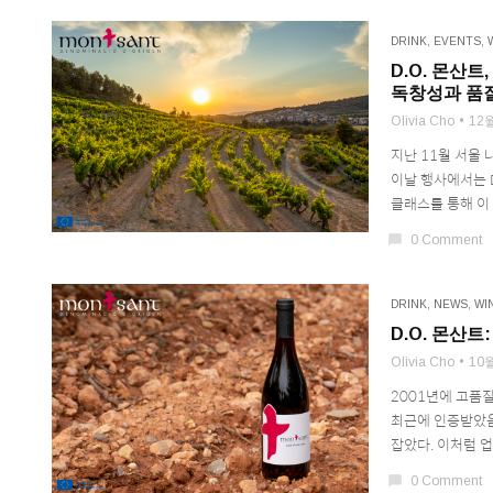
DRINK
,
EVENTS
,
D.O. 몬산
독창성과 품
Olivia Cho
12월
지난 11월 서울 
이날 행사에서는 D.
클래스를 통해 이 
chat_bubble
0 Comment
DRINK
,
NEWS
,
WI
D.O. 몬산
Olivia Cho
10월
2001년에 고품질
최근에 인증받았음
잡았다. 이처럼 업
chat_bubble
0 Comment