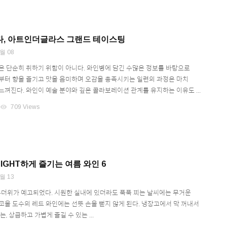
다, 아트인더글라스 그랜드 테이스팅
월 08
은 단순히 취하기 위함이 아니다. 와인병에 담긴 수많은 정보를 바탕으로
부터 향을 즐기고 맛을 음미하며 오감을 충족시키는 일련의 과정은 마치
느껴진다. 와인이 예술 분야와 깊은 콜라보레이션 관계를 유지하는 이유도 ...
visibility
709 Views
IGHT하게 즐기는 여름 와인 6
월 13
 무더위가 예고되었다. 시원한 실내에 있더라도 푹푹 찌는 날씨에는 무거운
코올 도수의 레드 와인에는 선뜻 손을 뻗지 않게 된다. 냉장고에서 막 꺼내서
, 상큼하고 가볍게 즐길 수 있는 ...