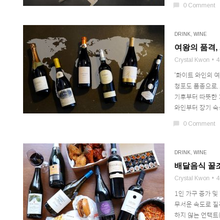
chat_bubble
0 Comment
DRINK
,
WINE
여왕의 품격,
Crystal Kwon
4
‘화이트 와인의 여
청포도 품종으로,
기후부터 따뜻한 
와인부터 장기 숙성이
chat_bubble
0 Comment
DRINK
,
WINE
배달음식 꿀조
Crystal Kwon
4
1인 가구 증가 
무서운 속도로 질
하지 않는 언택트(u