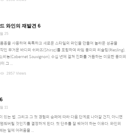
 와인의 재발견 6
월 25
 품종을 사용하여 독특하고 새로운 스타일의 와인을 만들어 놀라운 성공을
인 무거운 바디의 쉬라즈(Shiraz)를 포함하여 라임 풍미의 리슬링(Riesling),
비뇽(Cabernet Sauvignon), 수십 년에 걸쳐 진화를 거듭하는 미묘한 풍미의
이 그 ...
visibility
2857 Views
6
월 11
 있는 법. 그리고 그 첫 경험의 승패에 따라 다음 단계로 나아갈 건지, 아니면
 멈춰버릴 것인지를 결정하게 된다. 첫 단추를 잘 꿰어야 하는 이유다. 와인의
는 일에 어려움을 ...