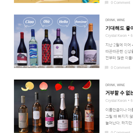
chat_bubble
0 Comment
DRINK
,
WINE
기대해도 좋아! 6
Crystal Kwon
6
지난 2월에 이어 
따끈따끈한 신상을
전부터 많은 이들의
chat_bubble
0 Comment
DRINK
,
WINE
거부할 수 없ᄂ
Crystal Kwon
6
이름만큼이나 아름다
그릴 때 빠지지 
늘어난다. 하지만 
chat_bubble
0 Comment