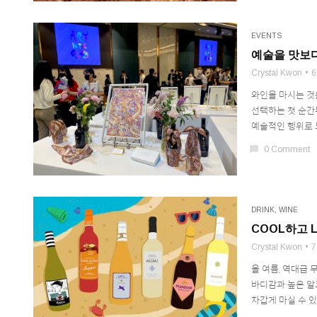
EVENTS
예술을 맛보
Crystal Kwon
6
와인을 마시는 것
선택하는 첫 순간
예술적인 행위로 
chat_bubble
0 Comment
DRINK
,
WINE
COOL하고 L
Crystal Kwon
7
올 여름, 역대급
바디감과 높은 알
차갑게 마실 수 있는