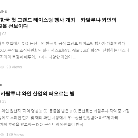
WINE
트, 한국 첫 그랜드 테이스팅 행사 개최 – 카탈루냐 와인의
질을 선보이다
 03
나루 호텔에서 D.O. 몬산트의 한국 첫 공식 그랜드 테이스팅 행사가 개최되었다.
O. 몬산트 조직위원회의 필라 저스트(Mrs. Pilar Just) 회장이 진행하는 마스터
지역의 특징과 떼루아, 그리고 다양한 와인이 ...
visibility
90 Views
NE
트: 카탈루냐 와인 산업의 떠오르는 별
 23
 와인 원산지 ‘지역 명칭(D.O)’ 등급을 받은 D.O. 몬산트는 카탈루냐 지역 중 가장
에도 스페인 현지 및 해외 와인 시장에서 우수성을 인정받아 빠르게 자리
계의 호평을 받고있는 D.O. 몬산트의 와인들이 한국 ...
visibility
139 Views