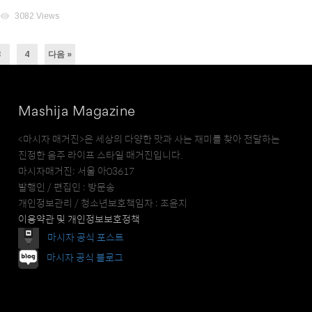
visibility
3082 Views
3
4
다음 »
Mashija Magazine
<마시자 매거진>은 세상의 다양한 맛과 사는 재미를 찾아 전달하는
진정한 음주 라이프 스타일 매거진입니다.
마시자매거진: 서울 아03617
발행인 / 편집인 : 방문송
개인정보관리 / 청소년보호책임자 : 조윤지
이용약관 및 개인정보보호정책
마시자 공식 포스트
마시자 공식 블로그