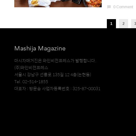
chat_bubble
0 Comment
1
2
Mashija Magazine
마시자매거진은 와인비전프레스가 발행합니다.
(주)와인비전프레스
서울시 강남구 선릉로 135길 12 4층(논현동)
Tel. 02-514-1855
대표자 : 방문송 사업자등록번호 : 325-87-00031