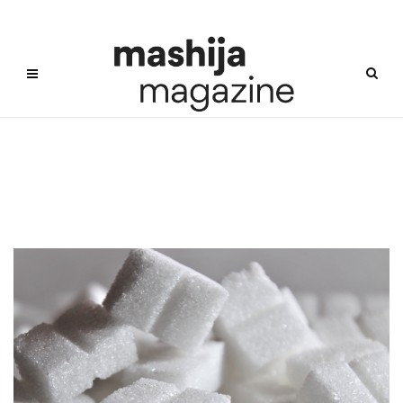
에리트리톨