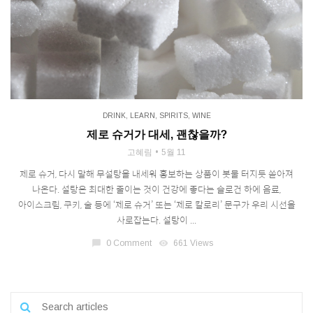
DRINK
,
LEARN
,
SPIRITS
,
WINE
제로 슈거가 대세, 괜찮을까?
고혜림
5월 11
제로 슈거, 다시 말해 무설탕을 내세워 홍보하는 상품이 봇물 터지듯 쏟아져
나온다. 설탕은 최대한 줄이는 것이 건강에 좋다는 슬로건 하에 음료,
아이스크림, 쿠키, 술 등에 ‘제로 슈거’ 또는 ‘제로 칼로리’ 문구가 우리 시선을
사로잡는다. 설탕이 ...
chat_bubble
0 Comment
visibility
661 Views