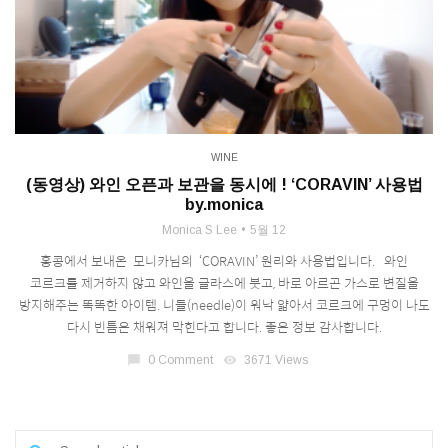
WINE
(동영상) 와인 오픈과 보관을 동시에 ! ‘CORAVIN’ 사용법
by.monica
Monica S Lee
5월 12
홍콩에서 보내온 모니카님의 ‘CORAVIN’ 원리와 사용법입니다. 와인
코르크를 제거하지 않고 와인을 글라스에 붓고, 바로 아르곤 가스로 변질을
방지해주는 똑똑한 아이템. 니들(needle)이 워낙 얇아서 코르크에 구멍이 나도
다시 빈틈은 채워져 막힌다고 합니다. 좋은 정보 감사합니다.
chat_bubble
0 Comment
visibility
3671 Views