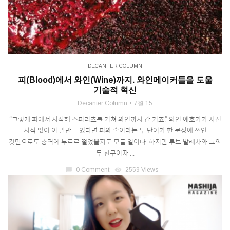
DECANTER COLUMN
피(Blood)에서 와인(Wine)까지. 와인메이커들을 도울
기술적 혁신
Decanter Column
7월 15
“그렇게 피에서 시작해 스피리츠를 거쳐 와인까지 간 거죠.” 와인 애호가가 사전
지식 없이 이 말만 들었다면 피와 술이라는 두 단어가 한 문장에 쓰인
것만으로도 충격에 부르르 떨었을지도 모를 일이다. 하지만 루브 발레차와 그의
두 친구이자 ...
chat_bubble
0 Comment
visibility
2559 Views