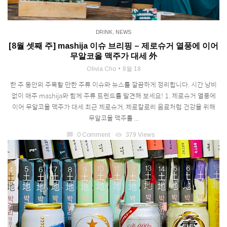
DRINK
,
NEWS
[8월 셋째 주] mashija 이슈 브리핑 – 제로슈거 열풍에 이어
무알코올 맥주가 대세 外
Olivia Cho
8월 18
한 주 동안의 주목할 만한 주류 이슈와 뉴스를 깔끔하게 정리합니다. 시간 낭비
없이 매주 mashija와 함께 주류 트렌드를 발견해 보세요! 1. 제로슈거 열풍에
이어 무알코올 맥주가 대세 최근 제로슈거, 제로칼로리 음료처럼 건강을 위해
무알코올 맥주를 ...
chat_bubble
0 Comment
visibility
379 Views