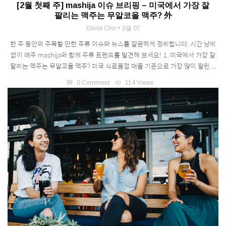
[2월 첫째 주] mashija 이슈 브리핑 – 미국에서 가장 잘
팔리는 맥주는 무알코올 맥주? 外
Olivia Cho
2월 07
한 주 동안의 주목할 만한 주류 이슈와 뉴스를 깔끔하게 정리합니다. 시간 낭비
없이 매주 mashija와 함께 주류 트렌드를 발견해 보세요! 1. 미국에서 가장 잘
팔리는 맥주는 무알코올 맥주? 미국 식료품점 매출 기준으로 가장 많이 팔린 ...
chat_bubble
0 Comment
visibility
114 Views