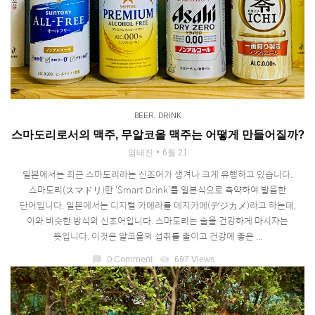
BEER
,
DRINK
스마도리로서의 맥주, 무알코올 맥주는 어떻게 만들어질까?
염태진
6월 21
일본에서는 최근 스마도리라는 신조어가 생겨나 크게 유행하고 있습니다.
스마도리(スマドリ)란 ‘Smart Drink’를 일본식으로 축약하여 발음한
단어입니다. 일본에서는 디지털 카메라를 데지카메(デジカメ)라고 하는데,
이와 비슷한 방식의 신조어입니다. 스마도리는 술을 건강하게 마시자는
뜻입니다. 이것은 알코올의 섭취를 줄이고 건강에 좋은 ...
chat_bubble
0 Comment
visibility
697 Views