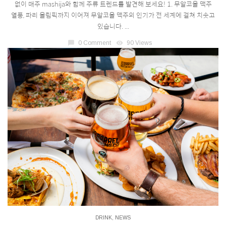
없이 매주 mashija와 함께 주류 트렌드를 발견해 보세요! 1. 무알코올 맥주
열풍, 파리 올림픽까지 이어져 무알코올 맥주의 인기가 전 세계에 걸쳐 치솟고
있습니다. ...
chat_bubble
0 Comment
visibility
90 Views
DRINK
,
NEWS