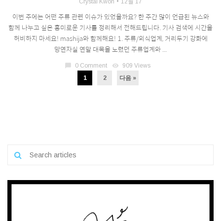
Crystal Kwon
12월 17
이번 주에는 어떤 주류 관련 이슈가 있었을까요? 한 주간 많이 언급된 뉴스와
함께 나누고 싶은 흥미로운 기사를 정리해서 전해드립니다. 기사 검색에 시간을
허비하지 마세요! mashija와 함께해요! 1. 주류/외식업계, 거리두기 강화에
망연자실 연말 대목을 노렸던 주류업계와 ...
chat_bubble
0 Comment
visibility
909 Views
1
2
다음 »