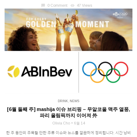
chat_bubble
0 Comment
visibility
47 Views
DRINK
,
NEWS
[6월 둘째 주] mashija 이슈 브리핑 – 무알코올 맥주 열풍,
파리 올림픽까지 이어져 外
Olivia Cho
6월 14
한 주 동안의 주목할 만한 주류 이슈와 뉴스를 깔끔하게 정리합니다. 시간 낭비