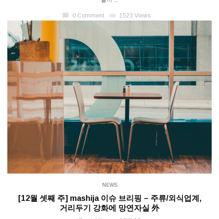
chat_bubble
0 Comment
visibility
1523 Views
NEWS
[12월 셋째 주] mashija 이슈 브리핑 – 주류/외식업계,
거리두기 강화에 망연자실 外