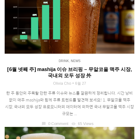
DRINK
,
NEWS
[6월 넷째 주] mashija 이슈 브리핑 – 무알코올 맥주 시장,
국내외 모두 성장 外
Olivia Cho
6월 27
한 주 동안의 주목할 만한 주류 이슈와 뉴스를 깔끔하게 정리합니다. 시간 낭비
없이 매주 mashija와 함께 주류 트렌드를 발견해 보세요! 1. 무알코올 맥주
시장, 국내외 모두 성장 유로모니터의 데이터에 의하면 국내 무알코올 맥주 시장
규모는 ...
chat_bubble
0 Comment
visibility
65 Views