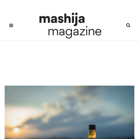
무알코올맥주