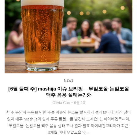
NEWS
[6월 둘째 주] mashija 이슈 브리핑 – 무알코올·논알코올
맥주 음용 실태는? 外
Olivia Cho
6월 13
한 주 동안의 주목할 만한 주류 이슈와 뉴스를 깔끔하게 정리합니다. 시간 낭비
없이 매주 mashija와 함께 주류 트렌드를 발견해 보세요! 1. 하이네켄코리아,
무알코올·논알코올 맥주 음용 실태 조사 결과 발표 하이네켄코리아가 최근
3개월 이내 무알코올 및 ...