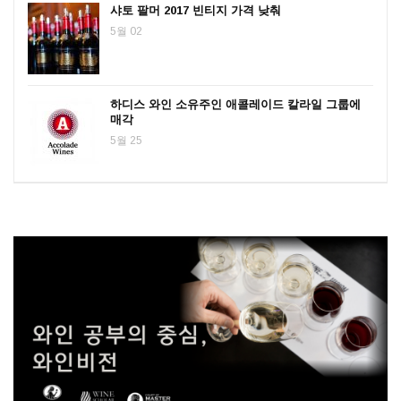
샤토 팔머 2017 빈티지 가격 낮춰
5월 02
하디스 와인 소유주인 애콜레이드 칼라일 그룹에
매각
5월 25