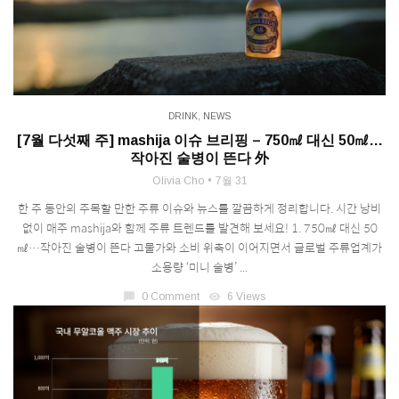
DRINK
,
NEWS
[7월 다섯째 주] mashija 이슈 브리핑 – 750㎖ 대신 50㎖…
작아진 술병이 뜬다 外
Olivia Cho
7월 31
한 주 동안의 주목할 만한 주류 이슈와 뉴스를 깔끔하게 정리합니다. 시간 낭비
없이 매주 mashija와 함께 주류 트렌드를 발견해 보세요! 1. 750㎖ 대신 50
㎖…작아진 술병이 뜬다 고물가와 소비 위축이 이어지면서 글로벌 주류업계가
소용량 ‘미니 술병’ ...
chat_bubble
0 Comment
visibility
6 Views