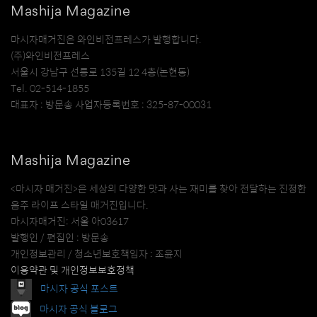
Mashija Magazine
마시자매거진은 와인비전프레스가 발행합니다.
(주)와인비전프레스
서울시 강남구 선릉로 135길 12 4층(논현동)
Tel. 02-514-1855
대표자 : 방문송 사업자등록번호 : 325-87-00031
Mashija Magazine
<마시자 매거진>은 세상의 다양한 맛과 사는 재미를 찾아 전달하는 진정한
음주 라이프 스타일 매거진입니다.
마시자매거진: 서울 아03617
발행인 / 편집인 : 방문송
개인정보관리 / 청소년보호책임자 : 조윤지
이용약관 및 개인정보보호정책
마시자 공식 포스트
마시자 공식 블로그