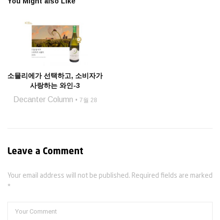
You Might also Like
소믈리에가 선택하고, 소비자가
사랑하는 와인-3
Decanter Column
7월 28
Leave a Comment
Your email address will not be published. Required fields are marked
*