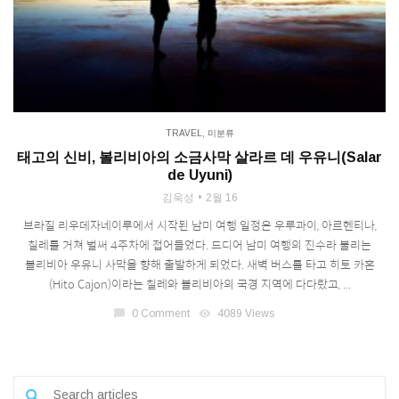
TRAVEL
,
미분류
태고의 신비, 볼리비아의 소금사막 살라르 데 우유니(Salar
de Uyuni)
김욱성
2월 16
브라질 리우데자네이루에서 시작된 남미 여행 일정은 우루과이, 아르헨티나,
칠레를 거쳐 벌써 4주차에 접어들었다. 드디어 남미 여행의 진수라 불리는
볼리비아 우유니 사막을 향해 출발하게 되었다. 새벽 버스를 타고 히토 카혼
(Hito Cajon)이라는 칠레와 볼리비아의 국경 지역에 다다랐고, ...
chat_bubble
0 Comment
visibility
4089 Views