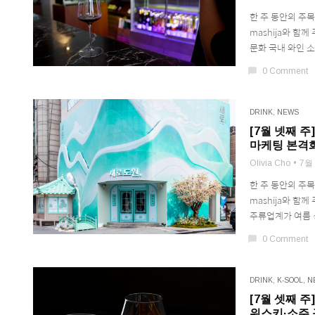
한 주 동안의 주
mashija와 함
문화 국내 와인 소비
chat_bubble
0 Comment
DRINK
,
NEWS
[7월 넷째 주
마케팅 본격
Olivia Cho
7월 
한 주 동안의 주
mashija와 함
주류업계가 여름 성
chat_bubble
0 Comment
DRINK
,
K-SOOL
,
N
[7월 셋째 주
위스키·소주 