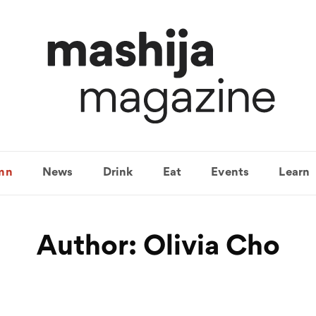
mn
News
Drink
Eat
Events
Learn
Author:
Olivia Cho