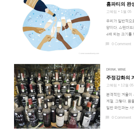
홈파티의 완
고혜림
1월 05
우리가 일반적으로 
양이다. 스탠더드(S
4배 되는 크기를 제
chat_bubble
0 Comment
DRINK
,
WINE
주정강화의 
고혜림
12월 05
본격적인 겨울이 
계절. 그렇다. 몸을
일반 와인과는 사뭇
chat_bubble
0 Comment