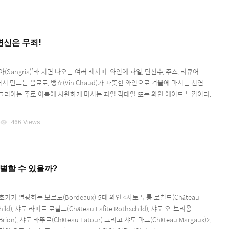
변신은 무죄!
(Sangria)’라 치면 나오는 여러 레시피. 와인에 과일, 탄산수, 주스, 리큐어
 넣어서 만드는 음료로, 뱅쇼(Vin Chaud)가 따뜻한 와인으로 겨울에 마시는 천연
그리아는 주로 여름에 시원하게 마시는 과일 칵테일 또는 와인 에이드 느낌이다.
visibility
466 Views
구별할 수 있을까?
가가 열광하는 보르도(Bordeaux) 5대 와인 <샤토 무통 로칠드(Château
hild), 샤토 라피트 로칠드(Château Lafite Rothschild), 샤토 오-브리옹
-Brion), 샤토 라뚜르(Château Latour) 그리고 샤토 마고(Château Margaux)>,