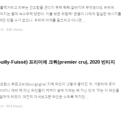
 훌쩍거리고 피부는 건조함을 견디지 못해 쫙쫙 갈라지며 무엇보다도 추위에
늘어지는 몸에 속수무책 당한다. 이불 밖은 위험해! 온몸이 나에게 절실한 메시지를
만 있을 수가 없으니. 추위에 어깨를 움츠리고 다니면 ...
visibility
445 Views
illy-Fuissé) 프리미에 크뤼(premier cru), 2020 빈티지
랑스 부르고뉴(Bourgogne) 지역 와인이 그렇게 좋아진 게. 가랑비에 옷이
다더니 여러 해 마신 와인들이 켜켜이 쌓여 이제는 꽤 자신 있게 ‘저는 이 와인을
말하게 되었다. 여전히 마셔보고픈 와인은 수두룩 하지만, ...
visibility
964 Views