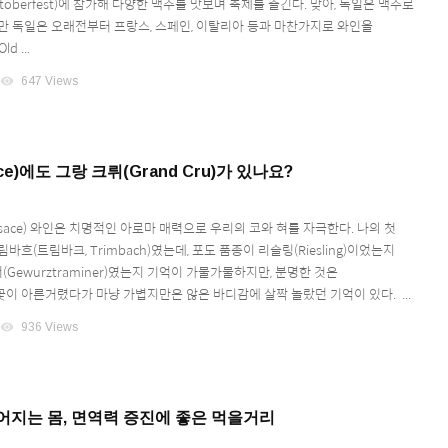
oberfest)에 참가해 다양한 맥주를 맛보며 축제를 즐긴다. 맞아, 독일은 맥주로
만 독일은 오래전부터 프랑스, 스페인, 이탈리아 등과 마찬가지로 와인을
 ...
visibility
647 Views
ce)에도 그랑 크뤼(Grand Cru)가 있나요?
sace) 와인은 치명적인 아로마 매력으로 우리의 코와 혀를 자극한다. 나의 첫
바흐(트림바크, Trimbach)였는데, 포도 품종이 리슬링(Riesling)이었는지
ewurztraminer)였는지 기억이 가물가물하지만, 분명한 것은
이 아른거렸다가 마냥 가볍지만은 않은 바디감에 살짝 놀랐던 기억이 있다. ...
visibility
936 Views
어지는 몸, 면역력 증진에 좋은 먹을거리