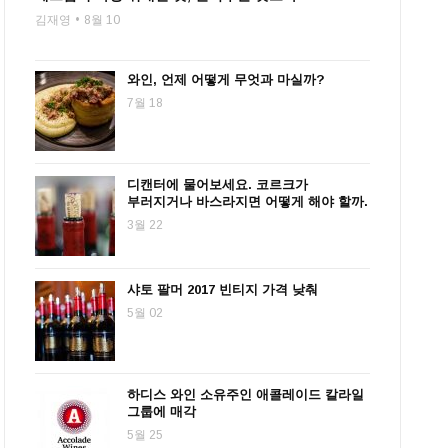
김재영
8월 10
와인, 언제 어떻게 무엇과 마실까?
7월 18
디캔터에 물어보세요. 코르크가
부러지거나 바스라지면 어떻게 해야 할까.
3월 22
샤토 팔머 2017 빈티지 가격 낮춰
5월 02
하디스 와인 소유주인 애콜레이드 칼라일
그룹에 매각
5월 25