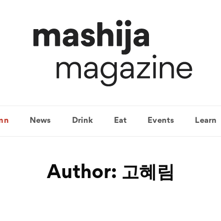
mn
News
Drink
Eat
Events
Learn
Author:
고혜림