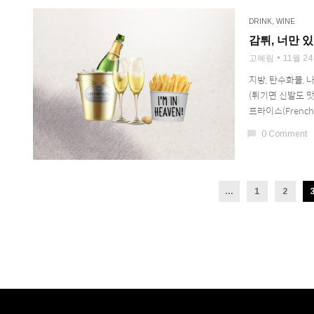
DRINK
,
WINE
감튀, 너만 있
고혜림
11월 24
지방, 탄수화물,
(튀기면 신발도 
프라이스(French
chat_bubble
0 Comment
...
1
2