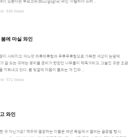
이 오른다는 부르고뉴(Bourgogne) 와인, 이탈리아 슈퍼 ...
visibility
636 Views
, 봄에 마실 와인
경이 사라지고, 어느덧 파릇파릇함과 푸릇푸릇함으로 가득한 세상이 눈앞에
해가 잘 드는 곳에는 꽃피울 준비가 한창인 나무들이 헤죽거리고, 그늘진 곳은 조금
 지워내고 있다. 봄 빛깔에 마음이 들뜨는 게 진짜 ...
visibility
571 Views
말고 와인
명한 곳 아닌가요? 맥주에 열광하는 이들은 매년 독일에서 열리는 글로벌 행사,