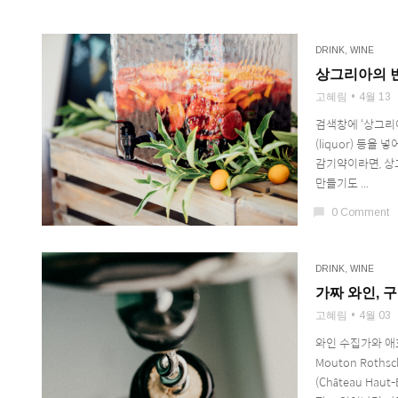
DRINK
,
WINE
상그리아의 
고혜림
4월 13
검색창에 ‘상그리아
(liquor) 등을
감기약이라면, 상
만들기도 ...
chat_bubble
0 Comment
DRINK
,
WINE
가짜 와인, 
고혜림
4월 03
와인 수집가와 애호
Mouton Rothsc
(Château Haut