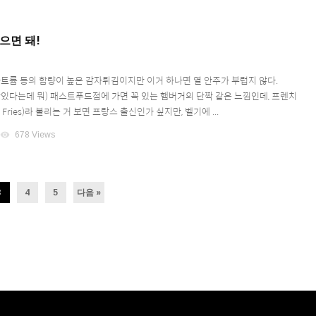
으면 돼!
 나트륨 등의 함량이 높은 감자튀김이지만 이거 하나면 열 안주가 부럽지 않다.
맛있다는데 뭐) 패스트푸드점에 가면 꼭 있는 햄버거의 단짝 같은 느낌인데, 프렌치
 Fries)라 불리는 거 보면 프랑스 출신인가 싶지만, 벨기에 ...
visibility
678 Views
3
4
5
다음 »