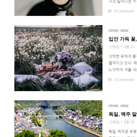
자고 일어나면 가격
chat_bubble
0 Comment
DRINK
,
WINE
입안 가득 꽃
고혜림
3월 21
삭막한 무채색 풍
펼쳐지고 있다. 
느긋하게 겨울 색을
chat_bubble
0 Comment
DRINK
,
WINE
독일, 맥주 
고혜림
3월 02
독일, 맥주로 유