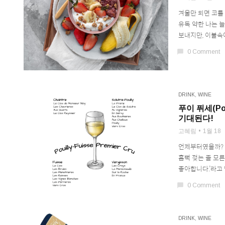
겨울만 되면 코를
유독 약한 나는 
보내지만, 이불속에
chat_bubble
0 Comment
DRINK
,
WINE
푸이 퓌세(Pou
기대된다!
고혜림
1월 18
언제부터였을까? 프
흠뻑 젖는 줄 모른
좋아합니다.’라고 
chat_bubble
0 Comment
DRINK
,
WINE