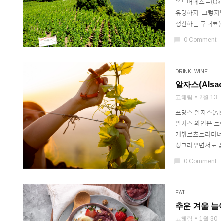
옥토버페스트(Okt
유명하지. 그렇지
생산하는 구대륙(Old
chat_bubble
0 Comment
DRINK
,
WINE
알자스(Alsa
고혜림
2월 13
프랑스 알자스(Al
알자스 와인은 트림
게뷔르츠트라미너(G
싱그러우면서도 꽃
chat_bubble
0 Comment
EAT
추운 겨울 늘
고혜림
1월 30