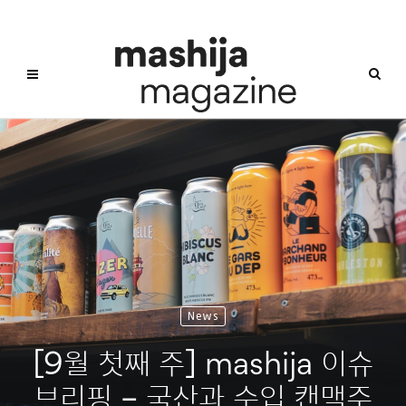
News
[9월 첫째 주] mashija 이슈
브리핑 – 국산과 수입 캔맥주