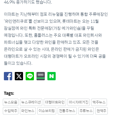
46.9% 증가하기도 했습니다.
이마트는 지난해부터 점포 리뉴얼을 진행하며 통합 주류매장인
‘와인앤리큐르’를 선보이고 있으며, 롯데마트는 오는 11월
잠실점에 와인 특화 전문매장(가칭 메가와인숍)을 꾸릴
예정입니다. 또한, 홈플러스는 주요 대륙별 대표 와인회사와
파트너십을 맺고 다양한 와인을 판매하고 있죠. 모든 것을
온라인으로 살 수 있는 시대, 온라인 판매가 금지된 와인은
대형마트가 오프라인 시장의 경쟁력이 될 수 있기에 더욱 공을
들이고 있습니다.
Tags:
뉴스모음
뉴스큐레이션
대형마트와인
마시자매거진
맥주뉴스
수입맥주
와인뉴스
이슈브리핑
전통주뉴스
주류뉴스
캔맥주