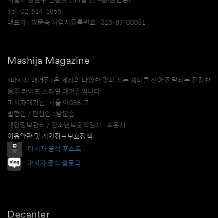
Tel. 02-514-1855
대표자 : 방문송 사업자등록번호 : 325-87-00031
Mashija Magazine
<마시자 매거진>은 세상의 다양한 맛과 사는 재미를 찾아 전달하는 진정한
음주 라이프 스타일 매거진입니다.
마시자매거진: 서울 아03617
발행인 / 편집인 : 방문송
개인정보관리 / 청소년보호책임자 : 조윤지
이용약관 및 개인정보보호정책
마시자 공식 포스트
마시자 공식 블로그
Decanter