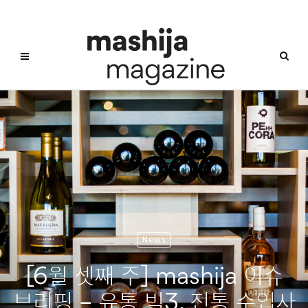
News
[6월 셋째 주] mashija 이슈
브리핑 – 유통 빅3, 전통 수입사