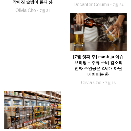
작아진 술병이 뜬다 外
Decanter Column
7월 24
Olivia Cho
7월 31
[7월 셋째 주] mashija 이슈
브리핑 – 주류 소비 감소의
진짜 주인공은 Z세대 아닌
베이비붐 外
Olivia Cho
7월 16