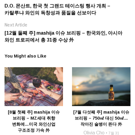
D.O. 몬산트, 한국 첫 그랜드 테이스팅 행사 개최 –
카탈루냐 와인의 독창성과 품질을 선보이다
Next Article
[12월 둘째 주] mashija 이슈 브리핑 – 한국와인, 아시아
와인 트로피에서 총 31종 수상 外
You Might also Like
[8월 첫째 주] mashija 이슈
[7월 다섯째 주] mashija 이슈
브리핑 – MZ세대 취향
브리핑 – 750㎖ 대신 50㎖…
변화에…미국 와인산업
작아진 술병이 뜬다 外
구조조정 가속 外
Olivia Cho
7월 31