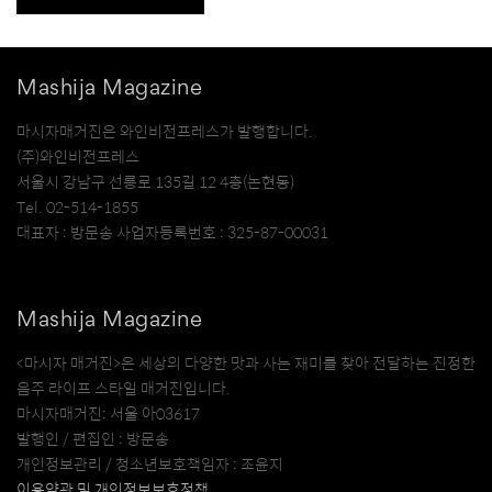
Mashija Magazine
마시자매거진은 와인비전프레스가 발행합니다.
(주)와인비전프레스
서울시 강남구 선릉로 135길 12 4층(논현동)
Tel. 02-514-1855
대표자 : 방문송 사업자등록번호 : 325-87-00031
Mashija Magazine
<마시자 매거진>은 세상의 다양한 맛과 사는 재미를 찾아 전달하는 진정한
음주 라이프 스타일 매거진입니다.
마시자매거진: 서울 아03617
발행인 / 편집인 : 방문송
개인정보관리 / 청소년보호책임자 : 조윤지
이용약관 및 개인정보보호정책