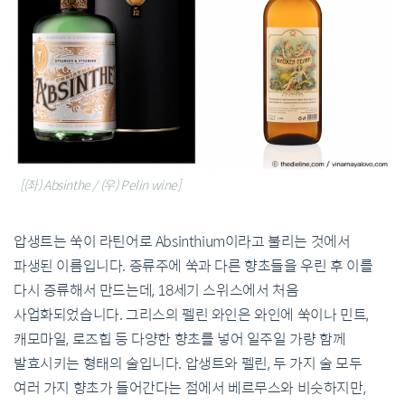
[(좌) Absinthe / (우) Pelin wine]
압생트는 쑥이 라틴어로 Absinthium이라고 불리는 것에서
파생된 이름입니다. 증류주에 쑥과 다른 향초들을 우린 후 이를
다시 증류해서 만드는데, 18세기 스위스에서 처음
사업화되었습니다. 그리스의 펠린 와인은 와인에 쑥이나 민트,
캐모마일, 로즈힙 등 다양한 향초를 넣어 일주일 가량 함께
발효시키는 형태의 술입니다. 압생트와 펠린, 두 가지 술 모두
여러 가지 향초가 들어간다는 점에서 베르무스와 비슷하지만,