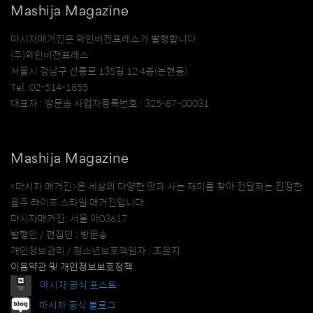
Mashija Magazine
마시자매거진은 와인비전프레스가 발행합니다.
(주)와인비전프레스
서울시 강남구 선릉로 135길 12 4층(논현동)
Tel. 02-514-1855
대표자 : 방문송 사업자등록번호 : 325-87-00031
Mashija Magazine
<마시자 매거진>은 세상의 다양한 맛과 사는 재미를 찾아 전달하는 진정한
음주 라이프 스타일 매거진입니다.
마시자매거진: 서울 아03617
발행인 / 편집인 : 방문송
개인정보관리 / 청소년보호책임자 : 조윤지
이용약관 및 개인정보보호정책
마시자 공식 포스트
마시자 공식 블로그