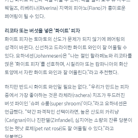
웨일즈, 리베리나(Riverina) 지역의 피아노(Fiano)가 흥미로운
페어링이 될 수 있다.
리코타 또는 버섯을 넣은 ‘화이트’ 피자
화이트 피자는 토마토의 산도가 문제가 되지 않기에 페어링의
성격이 바뀐다. 신선하고 드라이한 화이트 와인이 잘 어울릴 수
있다. 요하네센(Johannesen)은 “나는 절인 할라페뇨와 리코타를
얹은 ‘화이트 피자’를 선호하며, 시칠리아 또는 캄파니아의 화산
토양에서 자란 화이트 와인과 잘 어울린다.”라고 추천했다.
하지만 반드시 화이트 와인일 필요는 없다. “우리가 만드는 피자
중에서 가장 좋아하는 것은 라체라(rachera) 치즈가 두드러진
버섯 파이인 ‘슈퍼 슈룸(super shroom)’이다.”라고 요하네센은
언급했다. “약간 파격적인 선택이라면, 높은 산도의 카리냥
(Carignan)이나 진판델(Zinfandel), 심지어는 소량의 잔류 당분이
있는 펫낫 로제(pet nat rosé)도 잘 어울릴 수 있다.”라고
덧붙였다.