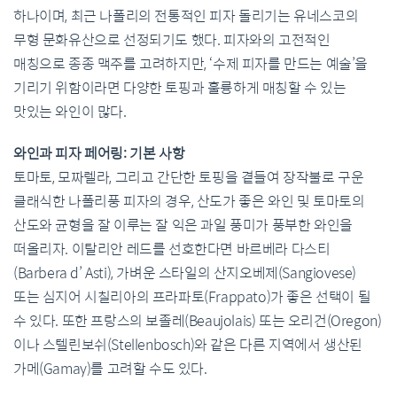
하나이며, 최근 나폴리의 전통적인 피자 돌리기는 유네스코의
무형 문화유산으로 선정되기도 했다. 피자와의 고전적인
매칭으로 종종 맥주를 고려하지만, ‘수제 피자를 만드는 예술’을
기리기 위함이라면 다양한 토핑과 훌륭하게 매칭할 수 있는
맛있는 와인이 많다.
와인과 피자 페어링: 기본 사항
토마토, 모짜렐라, 그리고 간단한 토핑을 곁들여 장작불로 구운
클래식한 나폴리풍 피자의 경우, 산도가 좋은 와인 및 토마토의
산도와 균형을 잘 이루는 잘 익은 과일 풍미가 풍부한 와인을
떠올리자. 이탈리안 레드를 선호한다면 바르베라 다스티
(Barbera d’ Asti), 가벼운 스타일의 산지오베제(Sangiovese)
또는 심지어 시칠리아의 프라파토(Frappato)가 좋은 선택이 될
수 있다. 또한 프랑스의 보졸레(Beaujolais) 또는 오리건(Oregon)
이나 스텔린보쉬(Stellenbosch)와 같은 다른 지역에서 생산된
가메(Gamay)를 고려할 수도 있다.