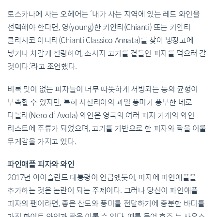
토스카나에 사는 오헤어는 ‘내가 사는 지역에 있는 레드 와인을
선택해야 한다면, 영(young)한 키안티(Chianti) 또는 키안티
클라시코 아나타(Chianti Classico Annata)를 찾아 냉장고에
넣거나 차갑게 칠링하여, 소시지 고기를 곁들인 피자를 먹으러 갈
것이다.’라고 조언했다.
비록 맛이 없는 피자들이 너무 따뜻하게 서빙되는 등의 균형이
부족할 수 있지만, 특히 시칠리아의 과일 풍미가 풍부한 네로
다볼라(Nero d’ Avola) 와인은 영국의 여러 피자 가게의 와인
리스트에 주류가 되었으며, 고기를 기반으로 한 피자와 짝을 이룰
무게감을 가지고 있다.
파인애플 피자와 와인
2017년 아이슬란드 대통령이 언급했듯이, 피자에 파인애플을
추가하는 것은 논란이 되는 주제이다. 그러나 당신이 파인애플
피자의 팬이라면, 좋은 산도와 풍미를 전달하기에 충분한 바디를
가진 화이트 와인과 짝을 이룰 수 있다. 예를 들어 호주 뉴 사우스