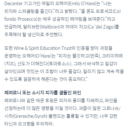
Decanter 기고가인 에밀리 오헤어(Emily O’Hare)는 “나는
피자와 스파클링을 즐긴다.”라고 밝혔다. “콜 폰도 프로세코(Col
fondo Prosecco)는 매우 성공적인 페어링을 보여준다.”라고
언급하며, 말리브란(Malibran)과 까데이 자고(Ca ‘dei Zago)를
주목해야 할 생산자로 추천했다.
또한 Wine & Spirit Education Trust의 인증을 받아 과정을
운영하는 오헤어(O’Hare)는 “피자는 쫄깃하고(반죽), 크리미하며
(치즈), 산도가 더해진다(토마토소스). 그래서 바삭하고 질감이
살아있으며 맛있는 이 조합이 너무 즐겁다. 질리지 않고 계속 먹을
수 있도록 깔끔하게 해준다는 것이 중요하다.”
페퍼로니 또는 소시지 피자를 곁들인 와인
페퍼로니와 같은 매운 토핑은 피자의 풍미를 지배하고, 와인을
선정하는데 더 많은 영향을 끼칠 것이다. 과즙이 많은 그르나슈/
시라(Grenache/Syrah) 블렌드는 훌륭할 수 있지만, 너무 강한
타닌과 오크향을 주의하라.