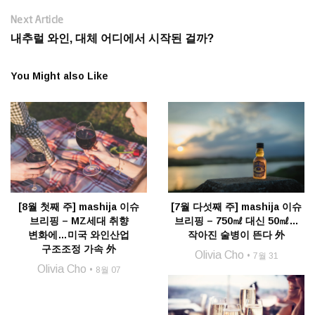
Next Article
내추럴 와인, 대체 어디에서 시작된 걸까?
You Might also Like
[8월 첫째 주] mashija 이슈
[7월 다섯째 주] mashija 이슈
브리핑 – MZ세대 취향
브리핑 – 750㎖ 대신 50㎖…
변화에…미국 와인산업
작아진 술병이 뜬다 外
구조조정 가속 外
Olivia Cho
7월 31
Olivia Cho
8월 07