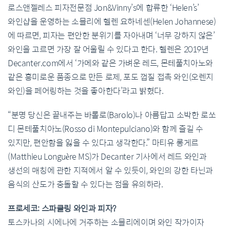
로스앤젤레스 피자전문점 Jon&Vinny’s에 합류한 ‘Helen’s’
와인샵을 운영하는 소믈리에 헬렌 요하네센(Helen Johannese)
에 따르면, 피자는 편안한 분위기를 자아내며 ‘너무 강하지 않은’
와인을 고르면 가장 잘 어울릴 수 있다고 한다. 헬렌은 2019년
Decanter.com에서 ‘가메와 같은 가벼운 레드, 몬테풀치아노와
같은 흥미로운 품종으로 만든 로제, 포도 껍질 접촉 와인(오렌지
와인)을 페어링하는 것을 좋아한다’라고 밝혔다.
“분명 당신은 끝내주는 바롤로(Barolo)나 아름답고 소박한 로쏘
디 몬테풀치아노(Rosso di Montepulciano)와 함께 즐길 수
있지만, 편안함을 잃을 수 있다고 생각한다.” 마티유 롱게르
(Matthieu Longuère MS)가 Decanter 기사에서 레드 와인과
생선의 매칭에 관한 지적에서 알 수 있듯이, 와인의 강한 타닌과
음식의 산도가 충돌할 수 있다는 점을 유의하라.
프로세코: 스파클링 와인과 피자?
토스카나의 시에나에 거주하는 소믈리에이며 와인 작가이자