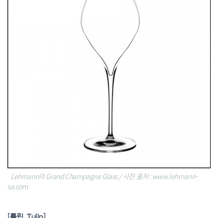
Lehmann의 Grand Champagne Glass / 사진 출처 : www.lehmann-
sa.com
[튤립, Tulip]