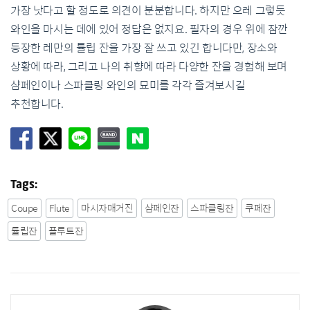
가장 낫다고 할 정도로 의견이 분분합니다. 하지만 으레 그렇듯
와인을 마시는 데에 있어 정답은 없지요. 필자의 경우 위에 잠깐
등장한 레만의 튤립 잔을 가장 잘 쓰고 있긴 합니다만, 장소와
상황에 따라, 그리고 나의 취향에 따라 다양한 잔을 경험해 보며
샴페인이나 스파클링 와인의 묘미를 각각 즐겨보시길
추천합니다.
Tags:
Coupe
Flute
마시자매거진
샴페인잔
스파클링잔
쿠페잔
튤립잔
플루트잔