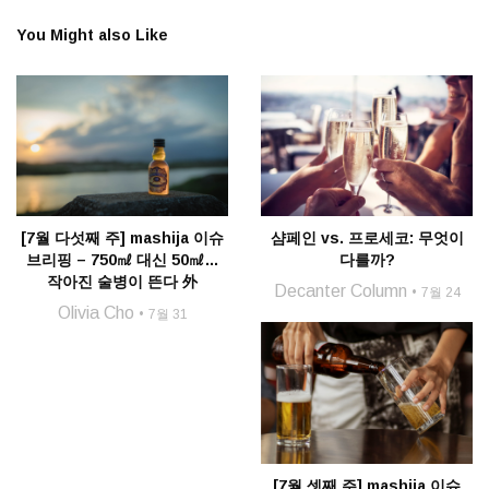
You Might also Like
[7월 다섯째 주] mashija 이슈
샴페인 vs. 프로세코: 무엇이
브리핑 – 750㎖ 대신 50㎖…
다를까?
작아진 술병이 뜬다 外
Decanter Column
7월 24
Olivia Cho
7월 31
[7월 셋째 주] mashija 이슈