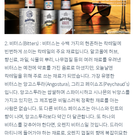
2. 비터스(Bitters) : 비터스는 수백 가지의 현존하는 칵테일에
빈번하게 쓰이는 칵테일의 주요 재료입니다. 알코올에 허브,
향신료, 과일, 식물의 뿌리, 나무껍질 등의 여러 재료를 우려낸
비터스는 예전에 약효를 가진 음료로 마셨지만, 오늘날엔
칵테일을 위해 주로 쓰는 재료가 되었습니다. 가장 유명한
비터스는 앙고스투라(Angostura), 그리고 페이쇼즈(Peychaud’s)
입니다. 앙고스투라는 쌉쌀하며 스파이시하고 시나몬의 뉘앙스를
가지고 있지만, 그 제조법은 비밀스러워 정확한 재료를 아는
사람은 없습니다. 또 다른 비터스 페이쇼즈는 아니스와 민트의
향이 나며, 앙고스투라보다 약간 더 달큰합니다. 또 하나의
비터스를 갖추어야 한다면, 오렌지 비터스일 것입니다. 드라이
마티니에 들어가야 하는 재료로, 오렌지 껍질의 향에 복잡미묘한