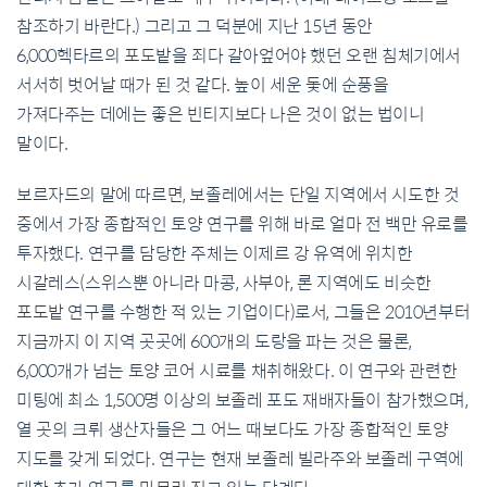
참조하기 바란다.) 그리고 그 덕분에 지난 15년 동안
6,000헥타르의 포도밭을 죄다 갈아엎어야 했던 오랜 침체기에서
서서히 벗어날 때가 된 것 같다. 높이 세운 돛에 순풍을
가져다주는 데에는 좋은 빈티지보다 나은 것이 없는 법이니
말이다.
보르자드의 말에 따르면, 보졸레에서는 단일 지역에서 시도한 것
중에서 가장 종합적인 토양 연구를 위해 바로 얼마 전 백만 유로를
투자했다. 연구를 담당한 주체는 이제르 강 유역에 위치한
시갈레스(스위스뿐 아니라 마콩, 사부아, 론 지역에도 비슷한
포도밭 연구를 수행한 적 있는 기업이다)로서, 그들은 2010년부터
지금까지 이 지역 곳곳에 600개의 도랑을 파는 것은 물론,
6,000개가 넘는 토양 코어 시료를 채취해왔다. 이 연구와 관련한
미팅에 최소 1,500명 이상의 보졸레 포도 재배자들이 참가했으며,
열 곳의 크뤼 생산자들은 그 어느 때보다도 가장 종합적인 토양
지도를 갖게 되었다. 연구는 현재 보졸레 빌라주와 보졸레 구역에