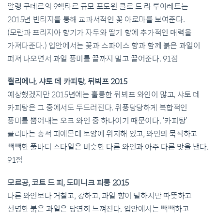
알랭 쿠데르의 9헥타르 규모 포도원 클로 드 라 루아레트는
2015년 빈티지를 통해 교과서적인 꽃 아로마를 보여준다.
(모란과 프리지아 향기가 자두와 딸기 향에 추가적인 매력을
가져다준다.) 입안에서는 꽃과 스파이스 향과 함께 붉은 과일이
퍼져 나오면서 과일 풍미를 끝까지 밀고 끌어준다. 91점
쥘리에나, 샤토 데 카피탕, 뒤뵈프 2015
예상했겠지만 2015년에는 훌륭한 뒤뵈프 와인이 많고, 샤토 데
카피탕은 그 중에서도 두드러진다. 위풍당당하게 복합적인
풍미를 뿜어내는 오크 와인 중 하나이기 때문이다. ‘카피탕’
클리마는 충적 피에몬테 토양에 위치해 있고, 와인의 묵직하고
빽빽한 풀바디 스타일은 비슷한 다른 와인과 아주 다른 맛을 낸다.
91점
모르공, 코트 드 피, 도미니크 피롱 2015
다른 와인보다 거칠고, 강하고, 과일 향이 덜하지만 따뜻하고
선명한 붉은 과일은 당연히 느껴진다. 입안에서는 빽빽하고