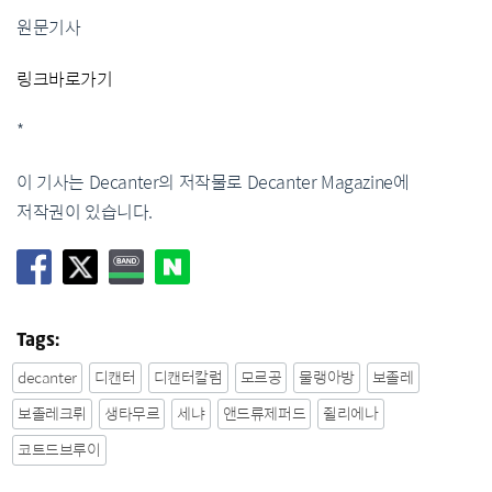
원문기사
링크바로가기
*
이 기사는 Decanter의 저작물로 Decanter Magazine에
저작권이 있습니다.
Tags:
decanter
디캔터
디캔터칼럼
모르공
물랭아방
보졸레
보졸레크뤼
생타무르
세냐
앤드류제퍼드
쥘리에나
코트드브루이