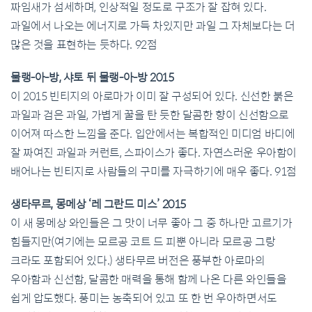
짜임새가 섬세하며, 인상적일 정도로 구조가 잘 잡혀 있다.
과일에서 나오는 에너지로 가득 차있지만 과일 그 자체보다는 더
많은 것을 표현하는 듯하다. 92점
물랭-아-방, 샤토 뒤 물랭-아-방 2015
이 2015 빈티지의 아로마가 이미 잘 구성되어 있다. 신선한 붉은
과일과 검은 과일, 가볍게 꿀을 탄 듯한 달콤한 향이 신선함으로
이어져 따스한 느낌을 준다. 입안에서는 복합적인 미디엄 바디에
잘 짜여진 과일과 커런트, 스파이스가 좋다. 자연스러운 우아함이
배어나는 빈티지로 사람들의 구미를 자극하기에 매우 좋다. 91점
생타무르, 몽메상 ‘레 그란드 미스’ 2015
이 새 몽메상 와인들은 그 맛이 너무 좋아 그 중 하나만 고르기가
힘들지만(여기에는 모르공 코트 드 피뿐 아니라 모르공 그랑
크라도 포함되어 있다.) 생타무르 버전은 풍부한 아로마의
우아함과 신선함, 달콤한 매력을 통해 함께 나온 다른 와인들을
쉽게 압도했다. 풍미는 농축되어 있고 또 한 번 우아하면서도