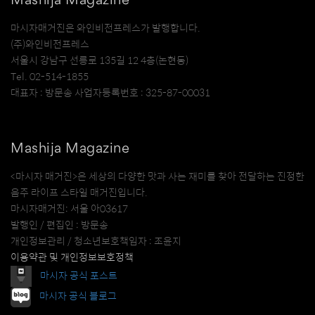
Mashija Magazine
마시자매거진은 와인비전프레스가 발행합니다.
(주)와인비전프레스
서울시 강남구 선릉로 135길 12 4층(논현동)
Tel. 02-514-1855
대표자 : 방문송 사업자등록번호 : 325-87-00031
Mashija Magazine
<마시자 매거진>은 세상의 다양한 맛과 사는 재미를 찾아 전달하는 진정한
음주 라이프 스타일 매거진입니다.
마시자매거진: 서울 아03617
발행인 / 편집인 : 방문송
개인정보관리 / 청소년보호책임자 : 조윤지
이용약관 및 개인정보보호정책
마시자 공식 포스트
마시자 공식 블로그