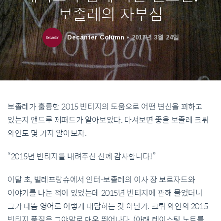
보졸레의 자부심
Decanter Column
2017년 3월 24일
보졸레가 훌륭한 2015 빈티지의 도움으로 어떤 변신을 꾀하고
있는지 앤드루 제퍼드가 알아보았다. 마셔보면 좋을 보졸레 크뤼
와인도 몇 가지 알아보자.
“2015년 빈티지를 내려주신 신께 감사합니다!”
이달 초, 빌레프랑슈에서 인터-보졸레의 이사 장 보르자드와
이야기를 나눈 적이 있었는데 2015년 빈티지에 관해 물었더니
그가 대뜸 영어로 이렇게 대답하는 것 아닌가. 크뤼 와인의 2015
빈티지 품질은 그야말로 매우 뛰어나다. (아래 테이스팅 노트를