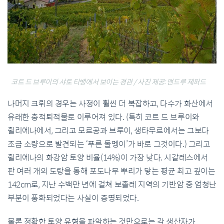
코트 드 브루이의 샤토 티뱅에서 보이는 경관 / 사진 제공: 앤드루 제퍼드
나머지 크뤼의 경우는 사정이 훨씬 더 복잡하고, 다수가 화산에서
유래한 충적퇴적물로 이루어져 있다. (특히 코트 드 브루이와
쥘리에나에서, 그리고 모르공과 브루이, 생타무르에서는 그보다
조금 소량으로 발견되는 ‘푸른 돌멩이’가 바로 그것이다.) 그리고
쥘리에나의 화강암 토양 비율(14%)이 가장 낮다. 시갈레스에서
판 여러 개의 도랑을 통해 포도나무 뿌리가 닿는 평균 최고 깊이는
142cm로, 지난 수백만 년에 걸쳐 보졸레 지역의 기반암 중 엄청난
부분이 풍화되었다는 사실이 증명되었다.
물론 정확한 토양 유형을 파악하는 것만으로는 각 생산자가